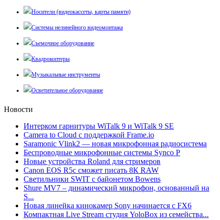
Носители (видеокассеты, карты памяти)
Системы нелинейного видеомонтажа
Съемочное оборудование
Квадрокоптеры
Музыкальные инструменты
Осветительное оборудование
Новости
Интерком гарнитуры WiTalk 9 и WiTalk 9 SE
Camera to Cloud с поддержкой Frame.io
Saramonic Vlink2 — новая микрофонная радиосистема
Беспроводные микрофонные системы Synco P
Новые устройства Roland для стримеров
Canon EOS R5c сможет писать 8К RAW
Светильники SWIT с байонетом Bowens
Shure MV7 – динамический микрофон, основанный на
S...
Новая линейка кинокамер Sony начинается с FX6
Компактная Live Stream студия YoloBox из семейства...