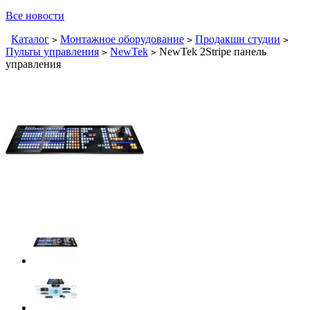
Все новости
Каталог
Монтажное оборудование
Продакшн студии
>
>
>
Пульты управления
NewTek
NewTek 2Stripe панель
>
>
управления