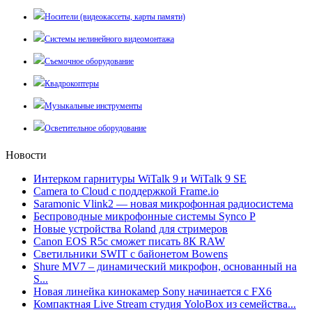
Носители (видеокассеты, карты памяти)
Системы нелинейного видеомонтажа
Съемочное оборудование
Квадрокоптеры
Музыкальные инструменты
Осветительное оборудование
Новости
Интерком гарнитуры WiTalk 9 и WiTalk 9 SE
Camera to Cloud с поддержкой Frame.io
Saramonic Vlink2 — новая микрофонная радиосистема
Беспроводные микрофонные системы Synco P
Новые устройства Roland для стримеров
Canon EOS R5c сможет писать 8К RAW
Светильники SWIT с байонетом Bowens
Shure MV7 – динамический микрофон, основанный на
S...
Новая линейка кинокамер Sony начинается с FX6
Компактная Live Stream студия YoloBox из семейства...