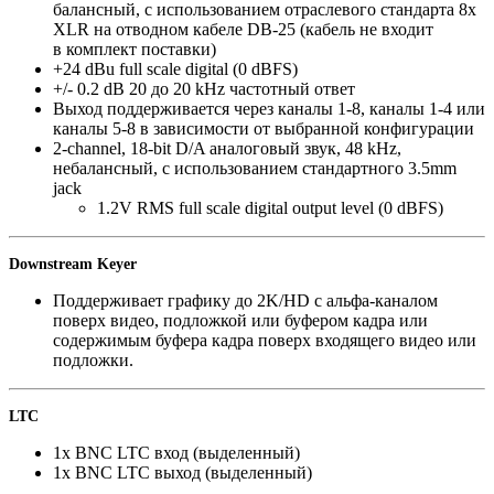
балансный
,
с использованием отраслевого стандарта 8x
XLR на отводном кабеле DB-25
(
кабель не входит
в комплект поставки)
+24 dBu full scale digital
(
0 dBFS)
+/- 0.2 dB 20 до 20 kHz частотный ответ
Выход поддерживается через каналы 1-8
,
каналы 1-4 или
каналы 5-8 в зависимости от выбранной конфигурации
2-channel
,
18-bit D/A аналоговый звук
,
48 kHz
,
небалансный
,
с использованием стандартного 3.5mm
jack
1.2V RMS full scale digital output level
(
0 dBFS)
Downstream Keyer
Поддерживает графику до 2K/HD
с альфа-каналом
поверх видео
,
подложкой или буфером кадра или
содержимым буфера кадра поверх входящего видео или
подложки.
LTC
1x BNC LTC вход
(
выделенный)
1x BNC LTC выход
(
выделенный)