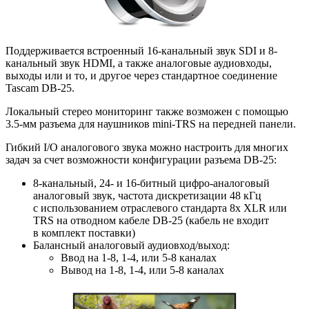
Поддерживается встроенный 16-канальный звук SDI и 8-
канальный звук HDMI
,
а также аналоговые аудиовходы
,
выходы или и то
,
и другое через стандартное соединение
Tascam DB-25.
Локальный стерео мониторинг также возможен с помощью
3.5-мм разъема для наушников
mini-TRS
на передней панели.
Гибкий I/O аналогового звука можно настроить для многих
задач за счет возможности конфигурации разъема DB-25:
8-канальный
,
24- и 16-битный
цифро-аналоговый
аналоговый звук
,
частота дискретизации 48 кГц
с использованием отраслевого стандарта 8x XLR или
TRS на отводном кабеле DB-25
(
кабель не входит
в комплект поставки)
Балансный аналоговый аудиовход/выход:
Ввод на 1-8
,
1-4
,
или 5-8 каналах
Вывод на 1-8
,
1-4
,
или 5-8 каналах