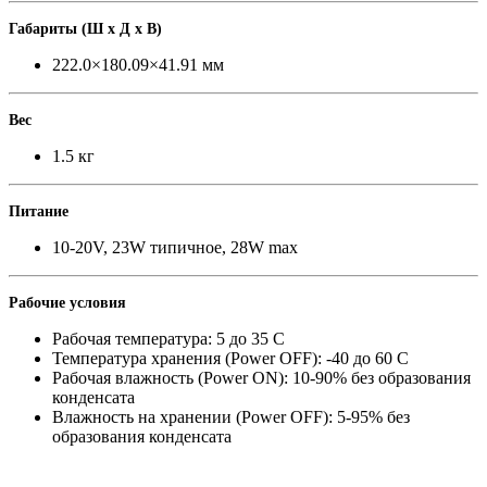
Габариты
(
Ш x Д x В)
222.0×180.09×41.91 мм
Вес
1.5 кг
Питание
10-20V
,
23W типичное
,
28W max
Рабочие условия
Рабочая температура: 5 до 35 C
Температура хранения
(
Power OFF): -40 до 60 C
Рабочая влажность
(
Power ON): 10-90% без образования
конденсата
Влажность на хранении
(
Power OFF): 5-95% без
образования конденсата