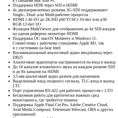
к станциям Mac или PC
Поддержка HDR через SDI и HDMI
4х двунаправленных разъема 3G-SDI поддерживают
Single-, Dual- или
Multi-рабочие
процессы
HDMI 1.4b I/O до 2K/HD p60 YCbCr 10-бит или p30
RGB 12-бит I/O
Функция MultiViewer для отображения до 4х
SDI-входов
на одном
референс-мониторе
HDMI
Поддержка ОС macOS Monterey и Windows 11.
Совместимы с рабочими станциями Apple M1
,
так
и с системами на базе Intel.
Восьмиканальный аналоговый аудио ввод/вывод через
DB25
Аналоговые аудиопорты настраиваются на вход и выход
До 16 каналов вложенного звука на каждом разъеме SDI
и до 8х каналов на HDMI
3,5-мм аналоговый аудио разъем для наушников
Выделенный вход опорного сигнала
,
TLC-вход
и выход
LTC
Порт управления RS-422 для рабочих процессов с LTO
Бесшумная работа для критически важных сред
мониторинга
,
где требуется тишина
Поддержка Apple Final Cut Pro
,
Adobe Creative Cloud
,
Avid Media Composer
,
Telestream Wirecast
,
OBS и других
приложений