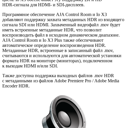
HDR-сигнала
для HDMI-
и SDI-дисплеев
.
Программное обеспечение AJA Control Room и Io X3
добавляют поддержку захвата метаданных HDR из входящего
сигнала SDI или HDMI. Захваченный видеофайл .mov будет
иметь встроенные метаданные HDR
,
что позволит
воспроизводить файл в исходном динамическом диапазоне.
AJA Control Room и Io X3 Plus также обеспечивают
автоматическое определение воспроизведения HDR.
Метаданные HDR
,
встроенные в записанный файл .mov
,
считываются и используются для автоматической установки
формата HDR на мониторе
(
мониторах), подключенном
к выходам HDMI и/или SDI.
Также доступна поддержка выходных файлов .mov HDR
с метаданными из файлов Adobe Premiere Pro / Adobe Media
Encoder HDR.