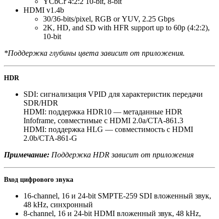
YCbCr 4:2:2 10-bit
,
8-bit
HDMI v1.4b
30/36-bits/pixel
,
RGB or YUV
,
2.25 Gbps
2K
,
HD
,
and SD with HFR support up to 60p
(
4:2:2),
10-bit
*Поддержка глубины цвета зависит от приложения.
HDR
SDI: сигнализация VPID для характеристик передачи
SDR/HDR
HDMI: поддержка HDR10 — метаданные HDR
Infoframe
,
совместимые с HDMI 2.0a/CTA-861.3
HDMI: поддержка HLG — совместимость с HDMI
2.0b/CTA-861-G
Примечание:
Поддержка HDR зависит от приложения
Вход цифрового звука
16-channel
,
16 и 24-bit SMPTE-259 SDI вложенный звук
,
48 kHz
,
синхронный
8-channel
,
16 и 24-bit HDMI вложенный звук
,
48 kHz
,