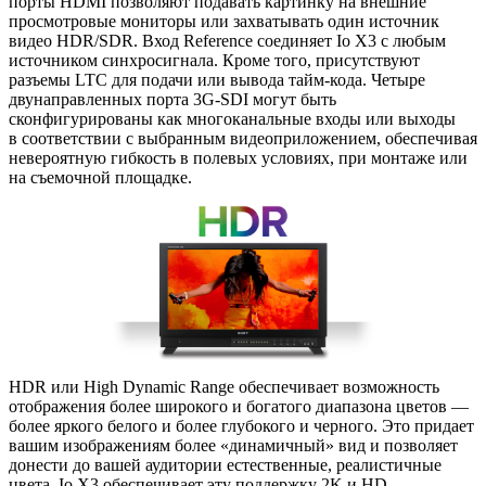
порты HDMI позволяют подавать картинку на внешние
просмотровые мониторы или захватывать один источник
видео HDR/SDR. Вход Reference соединяет Io X3 с любым
источником синхросигнала. Кроме того
,
присутствуют
разъемы LTC для подачи или вывода
тайм-кода
. Четыре
двунаправленных порта 3G-SDI могут быть
сконфигурированы как многоканальные входы или выходы
в соответствии с выбранным видеоприложением
,
обеспечивая
невероятную гибкость в полевых условиях
,
при монтаже или
на съемочной площадке.
HDR или High Dynamic Range обеспечивает возможность
отображения более широкого и богатого диапазона цветов —
более яркого белого и более глубокого и черного. Это придает
вашим изображениям более
«
динамичный» вид и позволяет
донести до вашей аудитории естественные
,
реалистичные
цвета. Io X3 обеспечивает эту поддержку 2K и HD