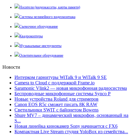
Носители (видеокассеты, карты памяти)
Системы нелинейного видеомонтажа
Съемочное оборудование
Квадрокоптеры
Музыкальные инструменты
Осветительное оборудование
Новости
Интерком гарнитуры WiTalk 9 и WiTalk 9 SE
Camera to Cloud с поддержкой Frame.io
Saramonic Vlink2 — новая микрофонная радиосистема
Беспроводные микрофонные системы Synco P
Новые устройства Roland для стримеров
Canon EOS R5c сможет писать 8К RAW
Светильники SWIT с байонетом Bowens
Shure MV7 – динамический микрофон, основанный на
S...
Новая линейка кинокамер Sony начинается с FX6
Компактная Live Stream студия YoloBox из семейства...