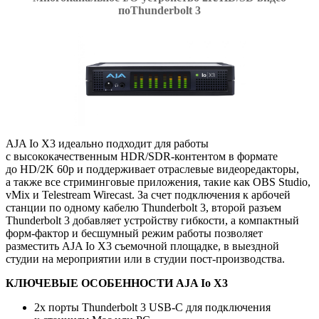
поThunderbolt 3
AJA Io X3 идеально подходит для работы
с высококачественным HDR/SDR-контентом в формате
до HD/2K 60p и поддерживает отраслевые видеоредакторы
,
а также все стриминговые приложения
,
такие как OBS Studio
,
vMix и Telestream Wirecast. За счет подключения к арбочей
станции по одному кабелю Thunderbolt 3
,
второй разъем
Thunderbolt 3 добавляет устройству гибкости
,
а компактный
форм-фактор
и бесшумный режим работы позволяет
разместить AJA Io X3 съемочной площадке
,
в выездной
студии на мероприятии или в студии
пост-производства
.
КЛЮЧЕВЫЕ ОСОБЕННОСТИ AJA Io X3
2х порты Thunderbolt 3
USB-C
для подключения