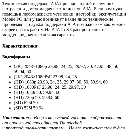
Техническая поддержка AJA признана одной из лучших
в отрасли и доступна для всех клиентов AJA. Если вам нужна
помощь в любом аспекте установки
,
настройки
,
эксплуатации
Mobile I/O или у вас возникнут
какие-либо
технические
проблемы — служба поддержки AJA поможет вам как можно
скорее начать работу. На AJA Io X3 распространяется
международная трехлетняя гарантия.
Характеристики:
Видеоформаты
(2K) 2048×1080p 23.98
,
24
,
25
,
29.97
,
30
,
47.95
,
48
,
50
,
59.94
,
60
(2K) 2048×1080PsF 23.98
,
24
,
25
(HD) 1080p 23.98
,
24
,
25
,
29.97
,
30
,
50
,
59.94
,
60
(HD) 1080PsF 23.98
,
24
,
25
,
29.97
,
30
(HD) 1080i 50
,
59.94
,
60
(HD) 720p 50
,
59.94
,
60
(SD) 625i 50
(SD) 525i 59.94
Примечание:
поддержка высокой частоты кадров зависит
от пропускной способности Thunderbolt
и производительности системы. Не все
хост-системы
будут