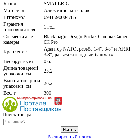
Брэнд
SMALLRIG
Материал
Алюминиевый сплав
Штрихкод
6941590004785
Гарантия
1 год
производителя
Совместимые
Blackmagic Design Pocket Cinema Camera
камеры
6К Pro
Адаптер NATO, резьба 1/4", 3/8" и ARRI
Крепление
3/8", разъем «холодный башмак»
Вес брутто, кг
0.63
Длина товарной
23.2
упаковки, см
Высота товарной
20.2
упаковки, см
Вес, г
300
Поиск товара
Расширенный поиск