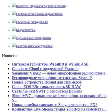
Носители (видеокассеты, карты памяти)
Системы нелинейного видеомонтажа
Съемочное оборудование
Квадрокоптеры
Музыкальные инструменты
Осветительное оборудование
Новости
Интерком гарнитуры WiTalk 9 и WiTalk 9 SE
Camera to Cloud с поддержкой Frame.io
Saramonic Vlink2 — новая микрофонная радиосистема
Беспроводные микрофонные системы Synco P
Новые устройства Roland для стримеров
Canon EOS R5c сможет писать 8К RAW
Светильники SWIT с байонетом Bowens
Shure MV7 – динамический микрофон, основанный на
S...
Новая линейка кинокамер Sony начинается с FX6
Компактная Live Stream студия YoloBox из семейства...