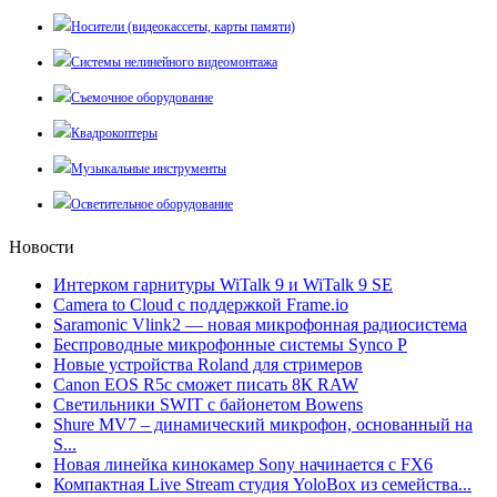
Носители (видеокассеты, карты памяти)
Системы нелинейного видеомонтажа
Съемочное оборудование
Квадрокоптеры
Музыкальные инструменты
Осветительное оборудование
Новости
Интерком гарнитуры WiTalk 9 и WiTalk 9 SE
Camera to Cloud с поддержкой Frame.io
Saramonic Vlink2 — новая микрофонная радиосистема
Беспроводные микрофонные системы Synco P
Новые устройства Roland для стримеров
Canon EOS R5c сможет писать 8К RAW
Светильники SWIT с байонетом Bowens
Shure MV7 – динамический микрофон, основанный на
S...
Новая линейка кинокамер Sony начинается с FX6
Компактная Live Stream студия YoloBox из семейства...