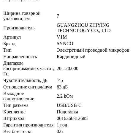
Ширина товарной
7
упаковки, см
GUANGZHOU ZHIYING
Производитель
TECHNOLOGY CO., LTD
Артикул
V1M
Брэнд
SYNCO
Тип
Электретный проводной микрофон
Направленность
Кардиоидный
Диапазон
воспринимаемых частот,
20 - 20.000
Гц
Чувствительность, дБ
-45
Отношение сигнал/шум
63 дБ
Выходное
2.2 kОм
сопротивление
Тип разъема
USB/USB-C
Крепление
Подставка
Штрихкод
0616366812685
Гарантия производителя
1 год
Вес брутто, кг
0.6