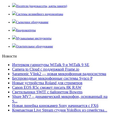
Носители (видеокассеты, карты памяти)
Системы нелинейного видеомонтажа
Съемочное оборудование
Квадрокоптеры
Музыкальные инструменты
Осветительное оборудование
Новости
Интерком гарнитуры WiTalk 9 и WiTalk 9 SE
Camera to Cloud с поддержкой Frame.io
Saramonic Vlink2 — новая микрофонная радиосистема
Беспроводные микрофонные системы Synco P
Новые устройства Roland для стримеров
Canon EOS R5c сможет писать 8К RAW
Светильники SWIT с байонетом Bowens
Shure MV7 – динамический микрофон, основанный на
S...
Новая линейка кинокамер Sony начинается с FX6
Компактная Live Stream студия YoloBox из семейства...