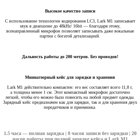
Высокое качество записи
С использование технологии кодирования LC3
,
Lark M1 записывает
звук в диапазоне до 48kHz/ 16bit — благодаря этому
,
всенаправленный микрофон позволяет записывать даже вокальные
партии с богатой детализацией.
Дальность работы до 200 метров. Без проводов!
Миниатюрный кейс для зарядки и хранения
Lark M1 действительно компактен: его вес составляет всего 11,8 г
,
а толщина менее 1 см. Этот компактный микрофон достаточно
легкий
,
чтобы его можно было повесить на любой предмет одежды.
Зарядный кейс предназначен как для зарядки
,
так и для хранения двух
передатчиков и приемника.
1.5 часа — полная зарядка | 8 часов записи без зарядки | 20
часов работы при полной зарядке кейса и Lark M1