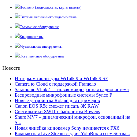
Носители (видеокассеты, карты памяти)
Системы нелинейного видеомонтажа
Съемочное оборудование
Квадрокоптеры
Музыкальные инструменты
Осветительное оборудование
Новости
Интерком гарнитуры WiTalk 9 и WiTalk 9 SE
Camera to Cloud с поддержкой Frame.io
Saramonic Vlink2 — новая микрофонная радиосистема
Беспроводные микрофонные системы Synco P
Новые устройства Roland для стримеров
Canon EOS R5c сможет писать 8К RAW
Светильники SWIT с байонетом Bowens
Shure MV7 – динамический микрофон, основанный на
S...
Новая линейка кинокамер Sony начинается с FX6
Компактная Live Stream студия YoloBox из семейства...