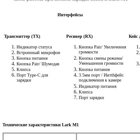
Интерфейсы
Трансмиттер
(
ТХ)
Ресивер
(
RX)
Кейс 
Индикатор статуса
Кнопка Pair/ Увеличения
громкости
Встроенный микрофон
Кнопка питания
Кнопка смены режима/
Уменьшения громкости
Кнопка Pair/ Шумодав
Клипса
Кнопка питания
Порт
Type-C
для
3.5мм порт / Интthфейс
зарядки
подключения к камере
Индикатор питания
Клипса
Порт зарядки
Технические характеристики Lark M1