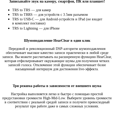
Записывайте звук на камеру
,
смартфон
,
ПК или планшет!
TRS to TRS — для камер
TRS to TRRS — для устройств с 3.5мм разъемом
TRS
to USB-C
— для
Android-устройств
и IPad
(
не входит
в комплект поставки)
TRS to Lightning — для iPhone
Шумоподавление HearClear в один клик
Передовой и революционный
DSP-алгоритм
шумоподавления
обеспечивает высокое качество записи практически в любой среде
записи. Вы можете рассчитывать на расширенную функцию HearClear
,
которая отфильтровывает окружающие шумы для получения четких
записей голоса. Отключение этой функции обеспечивает более
насыщенный интершум для достижения
live-эффекта
.
Три режима работы в зависимости от внешнего шума
Настройка выполняется легко и быстро с помощью простой
предустановки громкости
High-Mid-Low
. Выберите уровень громкости
в соответствии с реальной средой записи и получите превосходный
результат при работе даже в самых сложных условиях.