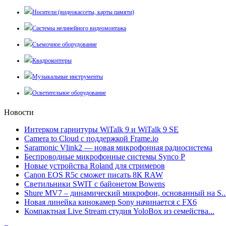
Носители (видеокассеты, карты памяти)
Системы нелинейного видеомонтажа
Съемочное оборудование
Квадрокоптеры
Музыкальные инструменты
Осветительное оборудование
Новости
Интерком гарнитуры WiTalk 9 и WiTalk 9 SE
Camera to Cloud с поддержкой Frame.io
Saramonic Vlink2 — новая микрофонная радиосистема
Беспроводные микрофонные системы Synco P
Новые устройства Roland для стримеров
Canon EOS R5c сможет писать 8К RAW
Светильники SWIT с байонетом Bowens
Shure MV7 – динамический микрофон, основанный на S..
Новая линейка кинокамер Sony начинается с FX6
Компактная Live Stream студия YoloBox из семейства...