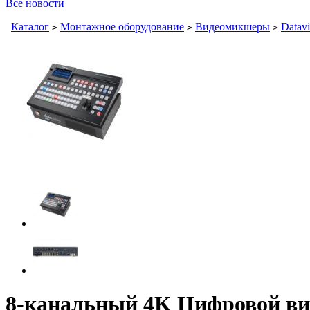
Все новости
Каталог
Монтажное оборудование
Видеомикшеры
Datav
>
>
>
8-канальный 4K Цифровой ви