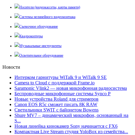
Носители (видеокассеты, карты памяти)
Системы нелинейного видеомонтажа
Съемочное оборудование
Квадрокоптеры
Музыкальные инструменты
Осветительное оборудование
Новости
Интерком гарнитуры WiTalk 9 и WiTalk 9 SE
Camera to Cloud с поддержкой Frame.io
Saramonic Vlink2 — новая микрофонная радиосистема
Беспроводные микрофонные системы Synco P
Новые устройства Roland для стримеров
Canon EOS R5c сможет писать 8К RAW
Светильники SWIT с байонетом Bowens
Shure MV7 – динамический микрофон, основанный на
S...
Новая линейка кинокамер Sony начинается с FX6
Компактная Live Stream студия YoloBox из семейства...