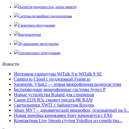
Носители (видеокассеты, карты памяти)
Системы нелинейного видеомонтажа
Съемочное оборудование
Квадрокоптеры
Музыкальные инструменты
Осветительное оборудование
Новости
Интерком гарнитуры WiTalk 9 и WiTalk 9 SE
Camera to Cloud с поддержкой Frame.io
Saramonic Vlink2 — новая микрофонная радиосистема
Беспроводные микрофонные системы Synco P
Новые устройства Roland для стримеров
Canon EOS R5c сможет писать 8К RAW
Светильники SWIT с байонетом Bowens
Shure MV7 – динамический микрофон, основанный на S..
Новая линейка кинокамер Sony начинается с FX6
Компактная Live Stream студия YoloBox из семейства...