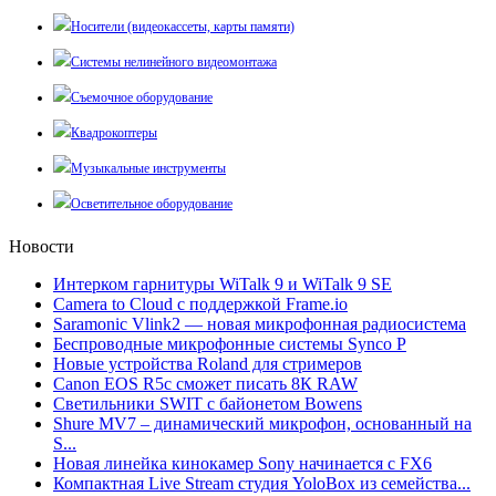
Носители (видеокассеты, карты памяти)
Системы нелинейного видеомонтажа
Съемочное оборудование
Квадрокоптеры
Музыкальные инструменты
Осветительное оборудование
Новости
Интерком гарнитуры WiTalk 9 и WiTalk 9 SE
Camera to Cloud с поддержкой Frame.io
Saramonic Vlink2 — новая микрофонная радиосистема
Беспроводные микрофонные системы Synco P
Новые устройства Roland для стримеров
Canon EOS R5c сможет писать 8К RAW
Светильники SWIT с байонетом Bowens
Shure MV7 – динамический микрофон, основанный на
S...
Новая линейка кинокамер Sony начинается с FX6
Компактная Live Stream студия YoloBox из семейства...