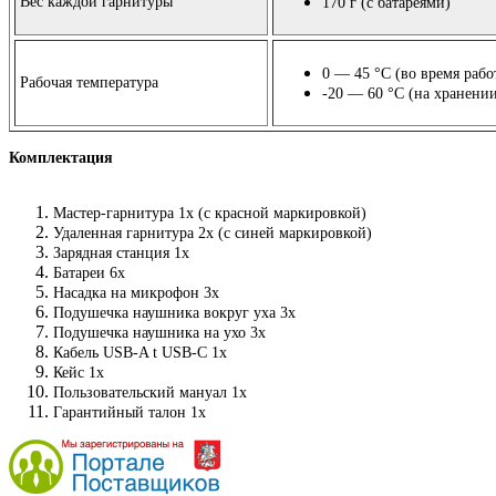
Вес каждой гарнитуры
170 г
(
с батареями)
0 — 45 °C
(
во время рабо
Рабочая температура
-20 — 60 °C
(
на хранени
Комплектация
Мастер-гарнитура
1х
(
с красной маркировкой)
Удаленная гарнитура 2х
(
с синей маркировкой)
Зарядная станция 1х
Батареи 6х
Насадка на микрофон 3х
Подушечка наушника вокруг уха 3х
Подушечка наушника на ухо 3х
Кабель
USB-A
t USB-C
1х
Кейс 1х
Пользовательский мануал 1х
Гарантийный талон 1х