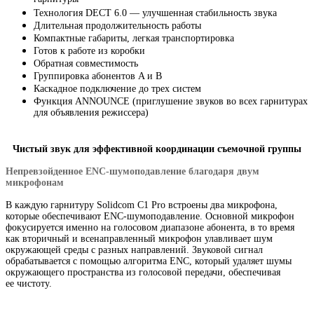
Технология DECT 6.0 — улучшенная стабильность звука
Длительная продолжительность работы
Компактные габариты
,
легкая транспортировка
Готов к работе из коробки
Обратная совместимость
Группировка абонентов A и B
Каскадное подключение до трех систем
Функция ANNOUNCE
(
приглушение звуков во всех гарнитурах
для объявления режиссера)
Чистый звук для эффективной координации съемочной группы
Непревзойденное
ENC-шумоподавление
благодаря двум
микрофонам
В каждую гарнитуру Solidcom C1 Pro встроены два микрофона
,
которые обеспечивают
ENC-шумоподавление
. Основной микрофон
фокусируется именно на голосовом диапазоне абонента
,
в то время
как вторичный и всенаправленный микрофон улавливает шум
окружающей среды с разных направлений. Звуковой сигнал
обрабатывается с помощью алгоритма ENC
,
который удаляет шумы
окружающего пространства из голосовой передачи
,
обеспечивая
ее чистоту.