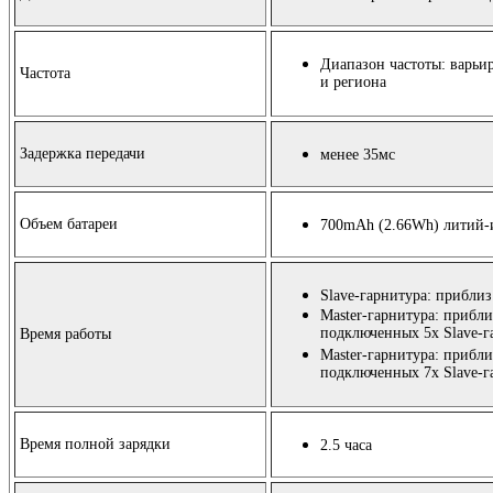
Диапазон частоты: варьир
Частота
и региона
Задержка передачи
менее 35мс
Объем батареи
700mAh
(
2.66Wh)
литий-
Slave-гарнитура: приблиз
Master-гарнитура: прибли
подключенных 5х Slave-г
Время работы
Master-гарнитура: приблиз
подключенных 7х Slave-г
Время полной зарядки
2.5 часа