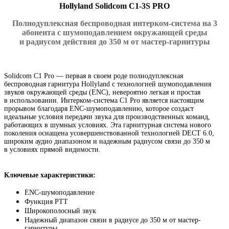
Hollyland Solidcom C1-3S PRO
Полнодуплексная беспроводная
интерком-система
на 3
абонента с шумоподавлением окружающей среды
и радиусом действия до 350 м
от мастер-гарнитуры
Solidcom C1 Pro — первая в своем роде полнодуплексная
беспроводная гарнитура Hollyland с технологией шумоподавления
звуков окружающей среды
(
ENC), невероятно легкая и простая
в использовании.
Интерком-система
C1 Pro является настоящим
прорывом благодаря
ENC-шумоподавлению
, которое создаст
идеальные условия передачи звука для производственных команд
,
работающих в шумных условиях. Эта гарнитурная система нового
поколения оснащена усовершенствованной технологией DECT 6.0
,
широким аудио диапазоном и надежным радиусом связи до 350 м
в условиях прямой видимости.
Ключевые характеристики:
ENC-шумоподавление
Функция PTT
Широкополосный звук
Надежный диапазон связи в радиусе до 350 м от мастер-
гарнитуры