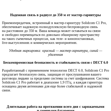
Надежная связь в радиусе до 350 м от мастер-гарнитуры
Приемопередатчик
,
встроенный
в мастер-гарнитуру
Solidcom C1 Pro
,
обеспечивает надежную полнодуплексную беспроводную связь
на расстоянии до 350 м. Ваша команда может оставаться на связи
и свободно перемещаться по довольно обширному пространству
на таких съемочных процессах
,
как теле- и кинопостановках
,
live-выступлениях
и коммерческих мероприятиях.
Удобная маркировка: красный —
мастер-гарнитура
, синий —
удаленная
Бескомпромиссная безопасность и стабильность связи с DECT 6.0
Разработанный с применением технологии DECT 6.0
,
Solidcom C1 Pro
предлагает безопасную связь
,
защищая от прослушивания вашего
разговора людьми за пределами системы за счет шифрования. Система
Solidcom C1 Pro работает в диапазоне 1,9 ГГц
,
а каждая гарнитура
оснащена двумя антеннами для еще более стабильной и надежной
связи.
Длительная работа на протяжении всего дня с заряжаемыми
и сменными батареями