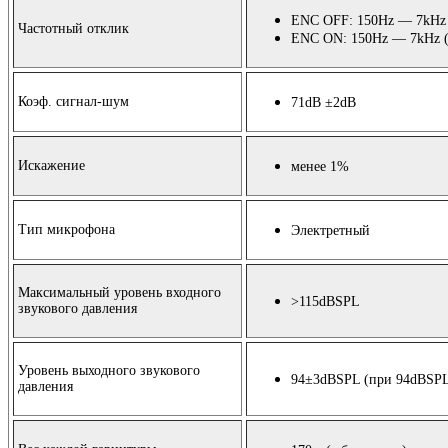
ENC OFF: 150Hz — 7kHz
Частотный отклик
ENC ON: 150Hz — 7kHz
Коэф. сигнал-шум
71dB ±2dB
Иcкажение
менее 1%
Тип микрофона
Электретный
Максимальный уровень входного
>115dBSPL
звукового давления
Уровень выходного звукового
94±3dBSPL
(
при 94dBSPL
давления