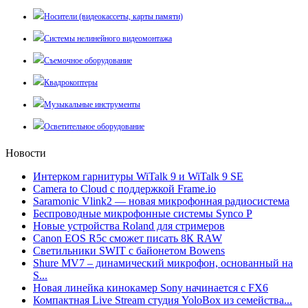
Носители (видеокассеты, карты памяти)
Системы нелинейного видеомонтажа
Съемочное оборудование
Квадрокоптеры
Музыкальные инструменты
Осветительное оборудование
Новости
Интерком гарнитуры WiTalk 9 и WiTalk 9 SE
Camera to Cloud с поддержкой Frame.io
Saramonic Vlink2 — новая микрофонная радиосистема
Беспроводные микрофонные системы Synco P
Новые устройства Roland для стримеров
Canon EOS R5c сможет писать 8К RAW
Светильники SWIT с байонетом Bowens
Shure MV7 – динамический микрофон, основанный на
S...
Новая линейка кинокамер Sony начинается с FX6
Компактная Live Stream студия YoloBox из семейства...