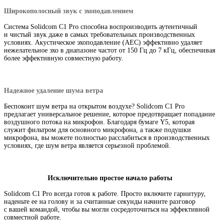
Широкополосный звук с эхоподавлением
Система Solidcom C1 Pro способна воспроизводить аутентичный
и чистый звук даже в самых требовательных производственных
условиях. Акустическое эхоподавление
(
AEC) эффективно удаляет
нежелательное эхо в диапазоне частот от 150 Гц до 7 кГц
,
обеспечивая
более эффективную совместную работу.
Надежное удаление шума ветра
Беспокоит шум ветра на открытом воздухе? Solidcom C1 Pro
предлагает универсальное решение
,
которое предотвращает попадание
воздушного потока на микрофон. Благодаря бумаге Y5
,
которая
служит фильтром для основного микрофона
,
а также подушки
микрофона
,
вы можете полностью расслабиться в производственных
условиях
,
где шум ветра является серьезной проблемой.
Исключительно простое начало работы
Solidcom C1 Pro всегда готов к работе. Просто включите гарнитуру
,
наденьте ее на голову и за считанные секунды начните разговор
с вашей командой
,
чтобы вы могли сосредоточиться на эффективной
совместной работе.