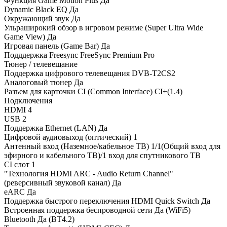
Функция Game Motion Plus Да
Dynamic Black EQ Да
Окружающий звук Да
Ульраширокий обзор в игровом режиме (Super Ultra Wide
Game View) Да
Игровая панель (Game Bar) Да
Подддержка Freesync FreeSync Premium Pro
Тюнер / телевещание
Поддержка цифрового телевещания DVB-T2CS2
Аналоговый тюнер Да
Разъем для карточки CI (Common Interface) CI+(1.4)
Подключения
HDMI 4
USB 2
Поддержка Ethernet (LAN) Да
Цифровой аудиовыход (оптический) 1
Антенный вход (Наземное/кабельное ТВ) 1/1(Общий вход для
эфирного и кабельного ТВ)/1 вход для спутникового ТВ
CI слот 1
"Технология HDMI ARC - Audio Return Channel"
(реверсивный звуковой канал) Да
eARC Да
Поддержка быстрого переключения HDMI Quick Switch Да
Встроенная поддержка беспроводной сети Да (WiFi5)
Bluetooth Да (BT4.2)