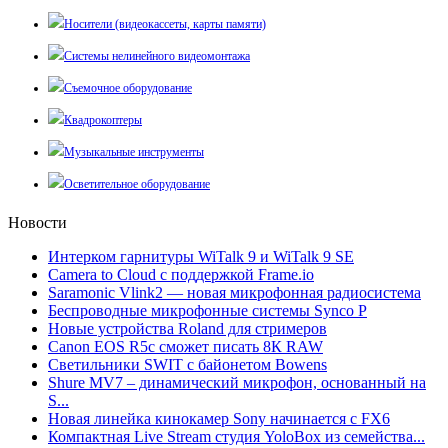
Носители (видеокассеты, карты памяти)
Системы нелинейного видеомонтажа
Съемочное оборудование
Квадрокоптеры
Музыкальные инструменты
Осветительное оборудование
Новости
Интерком гарнитуры WiTalk 9 и WiTalk 9 SE
Camera to Cloud с поддержкой Frame.io
Saramonic Vlink2 — новая микрофонная радиосистема
Беспроводные микрофонные системы Synco P
Новые устройства Roland для стримеров
Canon EOS R5c сможет писать 8К RAW
Светильники SWIT с байонетом Bowens
Shure MV7 – динамический микрофон, основанный на
S...
Новая линейка кинокамер Sony начинается с FX6
Компактная Live Stream студия YoloBox из семейства...