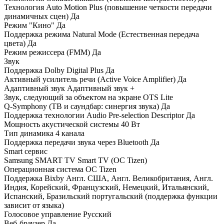
Технология Auto Motion Plus (повышение четкости передачи
динамичных сцен) Да
Режим "Кино" Да
Поддержка режима Natural Mode (Естественная передача
цвета) Да
Режим режиссера (FMM) Да
Звук
Поддержка Dolby Digital Plus Да
Активный усилитель речи (Active Voice Amplifier) Да
Адаптивный звук Адаптивный звук +
Звук, следующий за объектом на экране OTS Lite
Q-Symphony (ТВ и саундбар: синергия звука) Да
Поддержка технологии Audio Pre-selection Descriptor Да
Мощность акустической системы 40 Вт
Тип динамика 4 канала
Поддержка передачи звука через Bluetooth Да
Smart сервис
Samsung SMART TV Smart TV (ОС Tizen)
Операционная система ОС Tizen
Поддержка Bixby Англ. США, Англ. Великобритания, Англ.
Индия, Корейский, Французский, Немецкий, Итальянский,
Испанский, Бразильский португальский (поддержка функции
зависит от языка)
Голосовое управление Русский
Веб-браузер Да