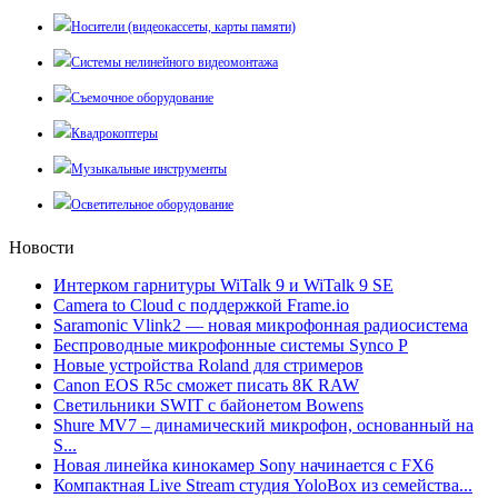
Носители (видеокассеты, карты памяти)
Системы нелинейного видеомонтажа
Съемочное оборудование
Квадрокоптеры
Музыкальные инструменты
Осветительное оборудование
Новости
Интерком гарнитуры WiTalk 9 и WiTalk 9 SE
Camera to Cloud с поддержкой Frame.io
Saramonic Vlink2 — новая микрофонная радиосистема
Беспроводные микрофонные системы Synco P
Новые устройства Roland для стримеров
Canon EOS R5c сможет писать 8К RAW
Светильники SWIT с байонетом Bowens
Shure MV7 – динамический микрофон, основанный на
S...
Новая линейка кинокамер Sony начинается с FX6
Компактная Live Stream студия YoloBox из семейства...