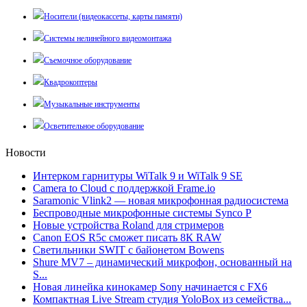
Носители (видеокассеты, карты памяти)
Системы нелинейного видеомонтажа
Съемочное оборудование
Квадрокоптеры
Музыкальные инструменты
Осветительное оборудование
Новости
Интерком гарнитуры WiTalk 9 и WiTalk 9 SE
Camera to Cloud с поддержкой Frame.io
Saramonic Vlink2 — новая микрофонная радиосистема
Беспроводные микрофонные системы Synco P
Новые устройства Roland для стримеров
Canon EOS R5c сможет писать 8К RAW
Светильники SWIT с байонетом Bowens
Shure MV7 – динамический микрофон, основанный на
S...
Новая линейка кинокамер Sony начинается с FX6
Компактная Live Stream студия YoloBox из семейства...