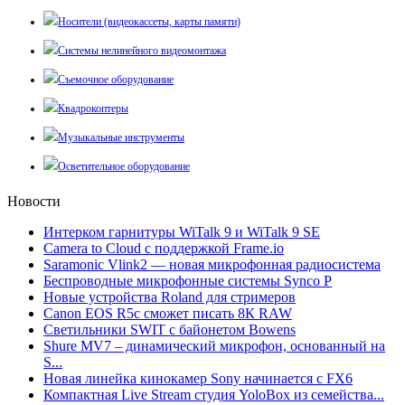
Носители (видеокассеты, карты памяти)
Системы нелинейного видеомонтажа
Съемочное оборудование
Квадрокоптеры
Музыкальные инструменты
Осветительное оборудование
Новости
Интерком гарнитуры WiTalk 9 и WiTalk 9 SE
Camera to Cloud с поддержкой Frame.io
Saramonic Vlink2 — новая микрофонная радиосистема
Беспроводные микрофонные системы Synco P
Новые устройства Roland для стримеров
Canon EOS R5c сможет писать 8К RAW
Светильники SWIT с байонетом Bowens
Shure MV7 – динамический микрофон, основанный на
S...
Новая линейка кинокамер Sony начинается с FX6
Компактная Live Stream студия YoloBox из семейства...