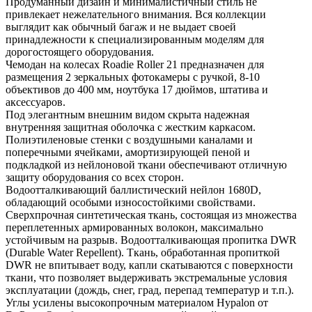
Продуманный дизайн и минималистичный стиль не
привлекает нежелательного внимания. Вся коллекции
выглядит как обычный багаж и не выдает своей
принадлежности к специализированным моделям для
дорогостоящего оборудования.
Чемодан на колесах Roadie Roller 21 предназначен для
размещения 2 зеркальных фотокамеры с ручкой, 8-10
объективов до 400 мм, ноутбука 17 дюймов, штатива и
аксессуаров.
Под элегантным внешним видом скрыта надежная
внутренняя защитная оболочка с жестким каркасом.
Полиэтиленовые стенки с воздушными каналами и
поперечными ячейками, амортизирующей пеной и
подкладкой из нейлоновой ткани обеспечивают отличную
защиту оборудования со всех сторон.
Водоотталкивающий баллистический нейлон 1680D,
обладающий особыми износостойкими свойствами.
Сверхпрочная синтетическая ткань, состоящая из множества
переплетенных армированных волокон, максимально
устойчивым на разрыв. Водоотталкивающая пропитка DWR
(Durable Water Repellent). Ткань, обработанная пропиткой
DWR не впитывает воду, капли скатываются с поверхности
ткани, что позволяет выдерживать экстремальные условия
эксплуатации (дождь, снег, град, перепад температур и т.п.).
Углы усилены высокопрочным материалом Hypalon от