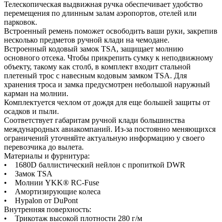
Телескопическая выдвижная ручка обеспечивает удобство
перемещения по длинным залам аэропортов, отелей или
парковок.
Встроенный ремень поможет освободить ваши руки, закрепив
несколько предметов ручной клади на чемодане.
Встроенный кодовый замок TSA, защищает молнию
основного отсека. Чтобы прикрепить сумку к неподвижному
объекту, такому как столб, в комплект входит стальной
плетеный трос с навесным кодовым замком TSA. Для
хранения троса и замка предусмотрен небольшой наружный
карман на молнии.
Комплектуется чехлом от дождя для еще большей защиты от
осадков и пыли.
Соответствует габаритам ручной клади большинства
международных авиакомпаний. Из-за постоянно меняющихся
ограничений уточняйте актуальную информацию у своего
перевозчика до вылета.
Материалы и фурнитура:
• 1680D баллистический нейлон с пропиткой DWR
• Замок TSA
• Молнии YKK® RC-Fuse
• Амортизирующие колеса
• Hypalon от DuPont
Внутренняя поверхность:
• Трикотаж высокой плотности 280 г/м