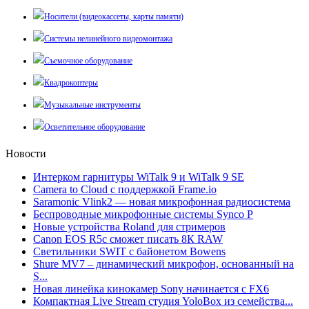
Носители (видеокассеты, карты памяти)
Системы нелинейного видеомонтажа
Съемочное оборудование
Квадрокоптеры
Музыкальные инструменты
Осветительное оборудование
Новости
Интерком гарнитуры WiTalk 9 и WiTalk 9 SE
Camera to Cloud с поддержкой Frame.io
Saramonic Vlink2 — новая микрофонная радиосистема
Беспроводные микрофонные системы Synco P
Новые устройства Roland для стримеров
Canon EOS R5c сможет писать 8К RAW
Светильники SWIT с байонетом Bowens
Shure MV7 – динамический микрофон, основанный на
S...
Новая линейка кинокамер Sony начинается с FX6
Компактная Live Stream студия YoloBox из семейства...