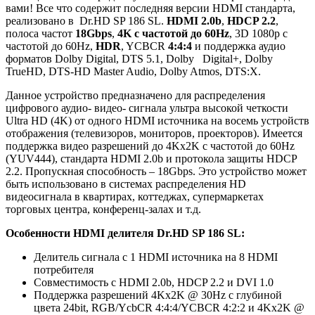
вами! Все что содержит последняя версии HDMI стандарта,
реализовано в Dr.HD SP 186 SL.
HDMI 2.0b
,
HDCP 2.2
,
полоса частот
18Gbps
,
4K с частотой до 60Hz
, 3D 1080p с
частотой до 60Hz,
HDR
, YCBCR
4:4:4
и поддержка аудио
форматов Dolby Digital, DTS 5.1, Dolby Digital+, Dolby
TrueHD, DTS-HD Master Audio, Dolby Atmos, DTS:X.
Данное устройство предназначено для распределения
цифрового аудио- видео- сигнала ультра высокой четкости
Ultra HD (4K) от одного HDMI источника на восемь устройств
отображения (телевизоров, мониторов, проекторов). Имеется
поддержка видео разрешений до 4Kx2K с частотой до 60Hz
(YUV444), стандарта HDMI 2.0b и протокола защиты HDCP
2.2. Пропускная способность – 18Gbps. Это устройство может
быть использовано в системах распределения HD
видеосигнала в квартирах, коттеджах, супермаркетах
торговых центра, конференц-залах и т.д.
Особенности HDMI делителя Dr.HD SP 186 SL:
Делитель сигнала с 1 HDMI источника на 8 HDMI
потребителя
Совместимость с HDMI 2.0b, HDCP 2.2 и DVI 1.0
Поддержка разрешений 4Kx2K @ 30Hz с глубиной
цвета 24bit, RGB/YcbCR 4:4:4/YCBCR 4:2:2 и 4Kx2K @