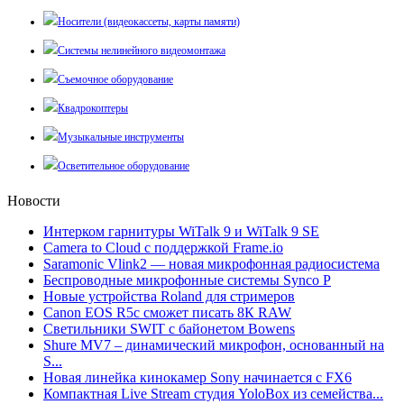
Носители (видеокассеты, карты памяти)
Системы нелинейного видеомонтажа
Съемочное оборудование
Квадрокоптеры
Музыкальные инструменты
Осветительное оборудование
Новости
Интерком гарнитуры WiTalk 9 и WiTalk 9 SE
Camera to Cloud с поддержкой Frame.io
Saramonic Vlink2 — новая микрофонная радиосистема
Беспроводные микрофонные системы Synco P
Новые устройства Roland для стримеров
Canon EOS R5c сможет писать 8К RAW
Светильники SWIT с байонетом Bowens
Shure MV7 – динамический микрофон, основанный на
S...
Новая линейка кинокамер Sony начинается с FX6
Компактная Live Stream студия YoloBox из семейства...