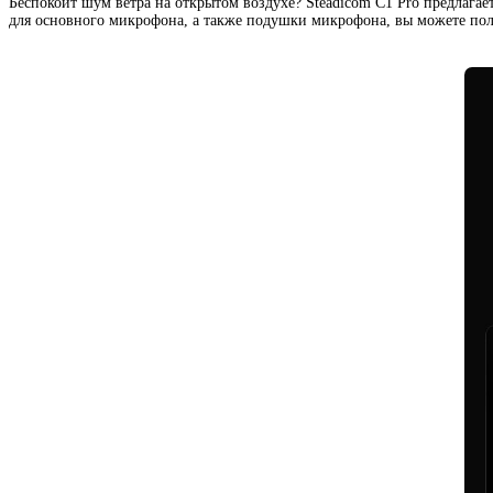
Беспокоит шум ветра на открытом воздухе? Steadicom C1 Pro предлагае
для основного микрофона
,
а также подушки микрофона
,
вы можете пол