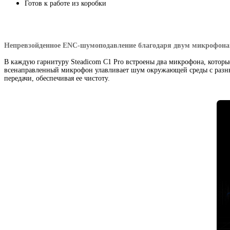
Готов к работе из коробки
Непревзойденное
ENC-шумоподавление
благодаря двум микрофон
В каждую гарнитуру Steadicom C1 Pro встроены два микрофона
,
которы
всенаправленный микрофон улавливает шум окружающей среды с разны
передачи
,
обеспечивая ее чистоту.