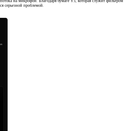
потока на микрофон. Благодаря бумаге Y5
,
которая служит фильтром
тся серьезной проблемой.