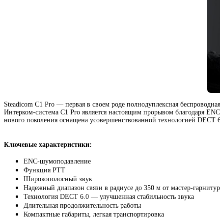
Steadicom C1 Pro — первая в своем роде полнодуплексная беспроводн
Интерком-система
C1 Pro является настоящим прорывом благодаря
ENC
нового поколения оснащена усовершенствованной технологией DECT 6
Ключевые характеристики:
ENC-шумоподавление
Функция PTT
Широкополосный звук
Надежный диапазон связи в радиусе до 350 м от мастер-гарниту
Технология DECT 6.0 — улучшенная стабильность звука
Длительная продолжительность работы
Компактные габариты
,
легкая транспортировка