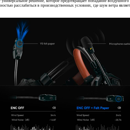
т универсальное решение
,
которое предотвращает попадание воздушного 
ностью расслабиться в производственных условиях
,
где шум ветра являе