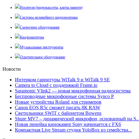
Носители (видеокассеты, карты памяти)
Системы нелинейного видеомонтажа
Съемочное оборудование
Квадрокоптеры
Музыкальные инструменты
Осветительное оборудование
Новости
Интерком гарнитуры WiTalk 9 и WiTalk 9 SE
Camera to Cloud с поддержкой Frame.io
Saramonic Vlink2 — новая микрофонная радиосистема
Беспроводные микрофонные системы Synco P
Новые устройства Roland для стримеров
Canon EOS R5c сможет писать 8К RAW
Светильники SWIT с байонетом Bowens
Shure MV7 – динамический микрофон, основанный на S..
Новая линейка кинокамер Sony начинается с FX6
Компактная Live Stream студия YoloBox из семейства...