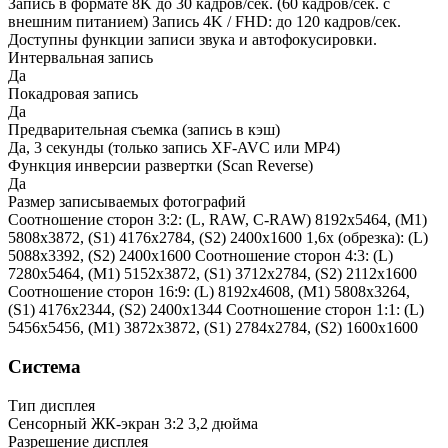
Запись в формате 8K до 30 кадров/сек. (60 кадров/сек. с
внешним питанием) Запись 4K / FHD: до 120 кадров/сек.
Доступны функции записи звука и автофокусировки.
Интервальная запись
Да
Покадровая запись
Да
Предварительная съемка (запись в кэш)
Да, 3 секунды (только запись XF-AVC или MP4)
Функция инверсии развертки (Scan Reverse)
Да
Размер записываемых фотографий
Соотношение сторон 3:2: (L, RAW, C-RAW) 8192x5464, (M1)
5808x3872, (S1) 4176x2784, (S2) 2400x1600 1,6x (обрезка): (L)
5088x3392, (S2) 2400x1600 Соотношение сторон 4:3: (L)
7280x5464, (M1) 5152x3872, (S1) 3712x2784, (S2) 2112x1600
Соотношение сторон 16:9: (L) 8192x4608, (M1) 5808x3264,
(S1) 4176x2344, (S2) 2400x1344 Соотношение сторон 1:1: (L)
5456x5456, (M1) 3872x3872, (S1) 2784x2784, (S2) 1600x1600
Система
Тип дисплея
Сенсорный ЖК-экран 3:2 3,2 дюйма
Разрешение дисплея