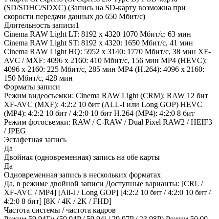
(SD/SDHC/SDXC) (Запись на SD-карту возможна при
скорости передачи данных до 650 Мбит/с)
Длительность записи1
Cinema RAW Light LT: 8192 x 4320 1070 Мбит/с: 63 мин
Cinema RAW Light ST: 8192 x 4320: 1650 Мбит/с, 41 мин
Cinema RAW Light HQ: 5952 x 3140: 1770 Мбит/с, 38 мин XF-
AVC / MXF: 4096 x 2160: 410 Мбит/с, 156 мин MP4 (HEVC):
4096 x 2160: 225 Мбит/с, 285 мин MP4 (H.264): 4096 x 2160:
150 Мбит/с, 428 мин
Форматы записи
Режим видеосъемки: Cinema RAW Light (CRM): RAW 12 бит
XF-AVC (MXF): 4:2:2 10 бит (ALL-I или Long GOP) HEVC
(MP4): 4:2:2 10 бит / 4:2:0 10 бит H.264 (MP4): 4:2:0 8 бит
Режим фотосъемки: RAW / C-RAW / Dual Pixel RAW2 / HEIF3
/ JPEG
Эстафетная запись
Да
Двойная (одновременная) запись на обе карты
Да
Одновременная запись в нескольких форматах
Да, в режиме двойной записи Доступные варианты: [CRL /
XF-AVC / MP4] [All-I / Long GOP] [4:2:2 10 бит / 4:2:0 10 бит /
4:2:0 8 бит] [8K / 4K / 2K / FHD]
Частота системы / частота кадров
Режим 59,94Гц (59.94P / 59.94i / 29.97P / 23.98P) Режим 50,00