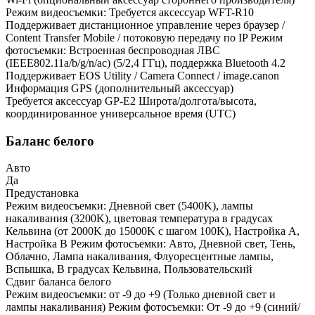
Режим видеосъемки: Требуется аксессуар WFT-R10
Поддерживает дистанционное управление через браузер /
Content Transfer Mobile / потоковую передачу по IP Режим
фотосъемки: Встроенная беспроводная ЛВС
(IEEE802.11a/b/g/n/ac) (5/2,4 ГГц), поддержка Bluetooth 4.2
Поддерживает EOS Utility / Camera Connect / image.canon
Информация GPS (дополнительный аксессуар)
Требуется аксессуар GP-E2 Широта/долгота/высота,
координированное универсальное время (UTC)
Баланс белого
Авто
Да
Предустановка
Режим видеосъемки: Дневной свет (5400K), лампы
накаливания (3200K), цветовая температура в градусах
Кельвина (от 2000K до 15000K с шагом 100K), Настройка A,
Настройка B Режим фотосъемки: Авто, Дневной свет, Тень,
Облачно, Лампа накаливания, Флуоресцентные лампы,
Вспышка, В градусах Кельвина, Пользовательский
Сдвиг баланса белого
Режим видеосъемки: от -9 до +9 (Только дневной свет и
лампы накаливания) Режим фотосъемки: От -9 до +9 (синий/