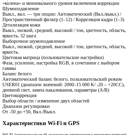
«колена» и минимального уровня включения коррекции
Шумоподавление
Выкл., вкл. — три опции: Автоматический (Вкл./выкл.) /
Пространственный фильтр (1–12) / Корреляция кадра (1–3)
Детализация кожи
Выкл., низкий, средний, высокий / тон, цветность, область,
яркость. 32 шага
Выборочное шумоподавление
Выкл., низкий, средний, высокий / тон, цветность, область,
яркость.
Цветовая матрица (пользовательские настройки)
Фаза, усиление, настройка RGB, в сочетании с выбором
гаммы
Баланс белого
Автоматический баланс белого, пользовательский режим
USER01 (диапазон значений: 2000–15 000 K/ -20 – +20CC),
дневной свет, лампа накаливания, параметры (A/B)
Цветокоррекция
Выбор области / изменение двух областей
Диапазон регулировки
От -50 до +50, Вкл./Выкл.
Характеристики Wi-Fi и GPS
Wi-Fi (опциональный аксессуар стороннего производителя)