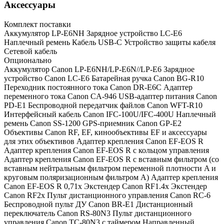
Аксессуары
Комплект поставки
Аккумулятор LP-E6NH Зарядное устройство LC-E6
Наплечный ремень Кабель USB-С Устройство защиты кабеля
Сетевой кабель
Опционально
Аккумулятор Canon LP-E6NH/LP-E6N//LP-E6 Зарядное
устройство Canon LC-E6 Батарейная ручка Canon BG-R10
Переходник постоянного тока Canon DR-E6C Адаптер
переменного тока Canon CA-946 USB-адаптер питания Canon
PD-E1 Беспроводной передатчик файлов Canon WFT-R10
Интерфейсный кабель Canon IFC-100U/IFC-400U Наплечный
ремень Canon SS-1200 GPS-приемник Canon GP-E2
Объективы Canon RF, EF, кинообъективы EF и аксессуары
для этих объективов Адаптер крепления Canon EF-EOS R
Адаптер крепления Canon EF-EOS R с кольцом управления
Адаптер крепления Canon EF-EOS R с вставным фильтром (со
вставным нейтральным фильтром переменной плотности A и
круговым поляризационным фильтром A) Адаптер крепления
Canon EF-EOS R 0,71x Экстендер Canon RF1.4x Экстендер
Canon RF2x Пульт дистанционного управления Canon RC-6
Беспроводной пульт ДУ Canon BR-E1 Дистанционный
переключатель Canon RS-80N3 Пульт дистанционного
управления Canon TC-80N3 с таймером Направленный