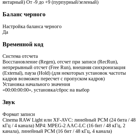
янтарный) От -9 до +9 (пурпурный/зеленый)
Баланс черного
Настройка баланса черного
Да
Временной код
Система отсчета
Восстановление (Regen), отсчет при записи (RecRun),
непрерывный отсчет (Free Run), внешняя синхронизация
(External), пауза (Hold) (для некоторых установок частоты
кадров возможен пересчет с пропуском кадров)
Установка начального значения
«00:00:00:00», установка/сброс на выбор
Звук
Формат записи
Cinema RAW Light или XF-AVC: линейный PCM (24 бита / 48
кГц / 4 канала) MP4: MPEG-2 AAC-LC (16 бит / 48 кГц, 2
канала), линейный PCM (16 бит / 48 кГц, 4 канала)