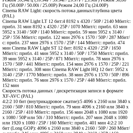
Гц (50.00P / 50.00i / 25.00P) Режим 24,00 Гц (24.00P)
Cinema RAW Light: скорость потока данных/глубина цвета
(PAL)
Cinema RAW Light LT 12 бит:4 8192 x 4320 / 50P / 2140 Мбит/с:
прибл. 31 мин 8192 x 4320 / 25P / 1070 Мбит/с: прибл. 63 мин
5952 x 3140 / 50P / 1140 Мбит/с: прибл. 59 мин 5952 x 3140 /
25P / 556 Мбит/с: прибл. 122 мин 2976 x 1570 / 50P / 287 Мбит/
с: прибл. 237 мин 2976 x 1570 / 25P / 144 Мбит/с: прибл. 474
мин Cinema RAW Light ST 12 бит: 8192 x 4320 / 25P / 1650
Мбит/с: прибл. 41 мин 5952 x 3140 / 50P / 1750 Мбит/с: прибл.
39 мин 5952 x 3140 / 25P / 871 Мбит/с: прибл. 78 мин 2976 x
1570 / 50P / 441 Мбит/с: прибл. 154 мин 2976 x 1570 / 25P / 221
Мбит/с: прибл. 308 мин Cinema RAW Light HQ 12 бит: 5952 x
3140 / 25P / 1770 Мбит/с: прибл. 38 мин 2976 x 1570 / 50P / 896
Мбит/с: прибл. 76 мин 2976 x 1570 / 25P / 448 Мбит/с: прибл.
152 мин
Скорость потока данных / дискретизация записи в формате
XF-AVC (PAL)
4:2:2 10 бит (внутрикадровое сжатие):5 4096 x 2160 или 3840 x
2160 / 50P / 810 Мбит/с: прибл. 79 мин 4096 x 2160 или 3840 x
2160 / 25P / 410 Мбит/с: прибл. 156 мин 2048 x 1080 или 1920
x 1080 / 50P или 50i / 310 Мбит/с: прибл. 207 мин 2048 x 1080
или 1920 x 1080 / 25P / 160 Мбит/с: прибл. 401 мин 4:2:2 10
бит (Long GOP): 4096 x 2160 или 3840 x 2160 / 50P / 260 Мбит/