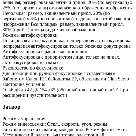
Большая; размер, эквивалентный прибл. 20% (по вертикали) x
25% (по горизонтали) от диапазона отображения изображения
Небольшая; размер, эквивалентный прибл. 20% (по
вертикали) x 8% (по горизонтали) от диапазона отображения
изображения Вся площадь; размер, эквивалентный прибл.
80% (прибл.) площади датчика изображения
Режимы автофокусировки
Покадровая автофокусировка, непрерывная автофокусировка,
непрерывная автофокусировка: только ближняя фокусировка
Автофокусировка с распознаванием лиц
Автофокусировка с приоритетом лица, только на лицах,
автофокусировка на глазах
Руководство по фокусировке
Для помощи при ручной фокусировке с совместимым
байонетом Canon RF, байонетом EF, объективами Cine Servo
Настройка усиления
От -6 дБ до 42 дБ / 54 дБ* (обычный или точный шаг) * При
расширении чувствительности
Затвор
Режимы управления
Режим видеосъемки: Откл., скорость, угол, режим
синхронного считывания, замедленное Режим фотосъемки:
Механический, электр. 1-я шторка, электронный