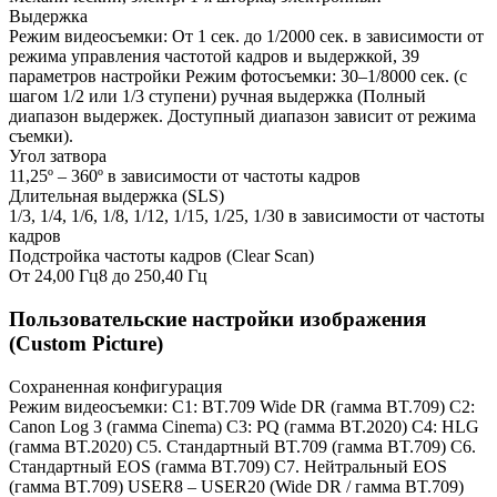
Выдержка
Режим видеосъемки: От 1 сек. до 1/2000 сек. в зависимости от
режима управления частотой кадров и выдержкой, 39
параметров настройки Режим фотосъемки: 30–1/8000 сек. (с
шагом 1/2 или 1/3 ступени) ручная выдержка (Полный
диапазон выдержек. Доступный диапазон зависит от режима
съемки).
Угол затвора
11,25º – 360º в зависимости от частоты кадров
Длительная выдержка (SLS)
1/3, 1/4, 1/6, 1/8, 1/12, 1/15, 1/25, 1/30 в зависимости от частоты
кадров
Подстройка частоты кадров (Clear Scan)
От 24,00 Гц8 до 250,40 Гц
Пользовательские настройки изображения
(Custom Picture)
Сохраненная конфигурация
Режим видеосъемки: C1: BT.709 Wide DR (гамма BT.709) C2:
Canon Log 3 (гамма Cinema) C3: PQ (гамма BT.2020) C4: HLG
(гамма BT.2020) C5. Стандартный BT.709 (гамма BT.709) C6.
Стандартный EOS (гамма BT.709) C7. Нейтральный EOS
(гамма BT.709) USER8 – USER20 (Wide DR / гамма BT.709)