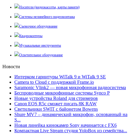
Носители (видеокассеты, карты памяти)
Системы нелинейного видеомонтажа
Съемочное оборудование
Квадрокоптеры
Музыкальные инструменты
Осветительное оборудование
Новости
Интерком гарнитуры WiTalk 9 и WiTalk 9 SE
Camera to Cloud с поддержкой Frame.io
Saramonic Vlink2 — новая микрофонная радиосистема
Беспроводные микрофонные системы Synco P
Новые устройства Roland для стримеров
Canon EOS R5c сможет писать 8К RAW
Светильники SWIT с байонетом Bowens
Shure MV7 – динамический микрофон, основанный на
S...
Новая линейка кинокамер Sony начинается с FX6
Компактная Live Stream студия YoloBox из семейства...