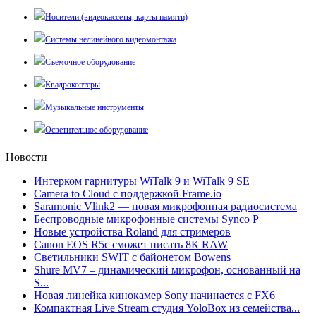
Носители (видеокассеты, карты памяти)
Системы нелинейного видеомонтажа
Съемочное оборудование
Квадрокоптеры
Музыкальные инструменты
Осветительное оборудование
Новости
Интерком гарнитуры WiTalk 9 и WiTalk 9 SE
Camera to Cloud с поддержкой Frame.io
Saramonic Vlink2 — новая микрофонная радиосистема
Беспроводные микрофонные системы Synco P
Новые устройства Roland для стримеров
Canon EOS R5c сможет писать 8К RAW
Светильники SWIT с байонетом Bowens
Shure MV7 – динамический микрофон, основанный на
S...
Новая линейка кинокамер Sony начинается с FX6
Компактная Live Stream студия YoloBox из семейства...