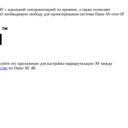
 AV c идеальной синхронизацией по времени
,
а также позволяет
ает необходимую свободу для проектирования системы Dante
AV-over-IP
.
ьзуйте это приложение для настройки маршрутизации AV между
дстве
по Dante AV 4K.