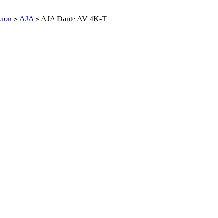
алов
AJA
AJA Dante AV 4K-T
>
>