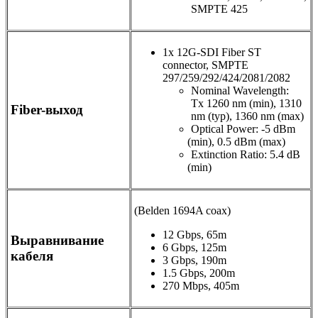
SMPTE 425
1x 12G-SDI Fiber ST
connector
,
SMPTE
297/259/292/424/2081/2082
Nominal Wavelength:
Tx 1260 nm
(
min), 1310
Fiber-выход
nm
(
typ), 1360 nm
(
max)
Optical Power: -5 dBm
(
min), 0.5 dBm
(
max)
Extinction Ratio: 5.4 dB
(
min)
(Belden 1694A coax)
12 Gbps
,
65m
Выравнивание
6 Gbps
,
125m
кабеля
3 Gbps
,
190m
1.5 Gbps
,
200m
270 Mbps
,
405m