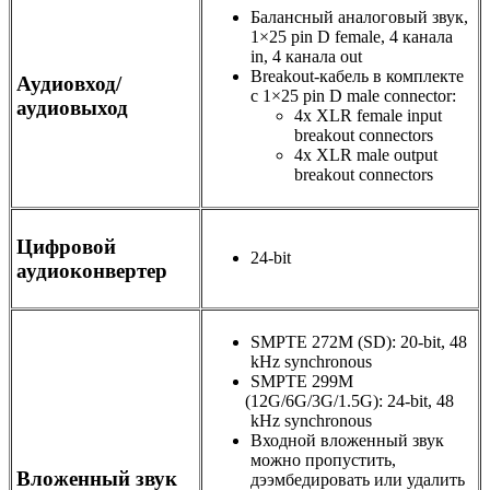
Балансный аналоговый звук
,
1×25 pin D female
,
4 канала
in
,
4 канала out
Breakout-кабель
в комплекте
Аудиовход/
с 1×25 pin D male connector:
аудиовыход
4x XLR female input
breakout connectors
4x XLR male output
breakout connectors
Цифровой
24-bit
аудиоконвертер
SMPTE 272M
(
SD): 20-bit
,
48
kHz synchronous
SMPTE 299M
(
12G/6G/3G/1.5G): 24-bit
,
48
kHz synchronous
Входной вложенный звук
можно пропустить
,
Вложенный звук
дээмбедировать или удалить