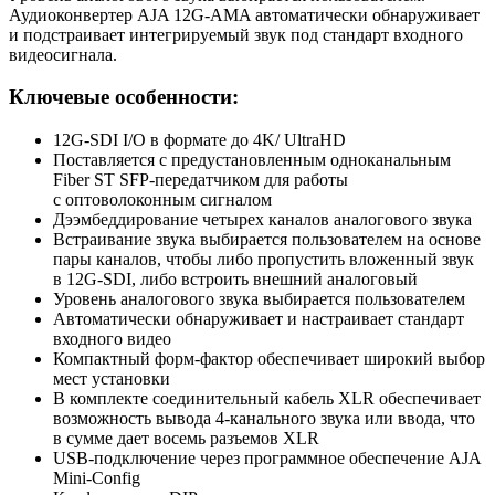
Аудиоконвертер AJA 12G-AMA автоматически обнаруживает
и подстраивает интегрируемый звук под стандарт входного
видеосигнала.
Ключевые особенности:
12G-SDI I/O в формате до 4K/ UltraHD
Поставляется с предустановленным одноканальным
Fiber ST
SFP-передатчиком
для работы
с оптоволоконным сигналом
Дээмбеддирование четырех каналов аналогового звука
Встраивание звука выбирается пользователем на основе
пары каналов
,
чтобы либо пропустить вложенный звук
в 12G-SDI
,
либо встроить внешний аналоговый
Уровень аналогового звука выбирается пользователем
Автоматически обнаруживает и настраивает стандарт
входного видео
Компактный
форм-фактор
обеспечивает широкий выбор
мест установки
В комплекте соединительный кабель XLR обеспечивает
возможность вывода 4-канального звука или ввода
,
что
в сумме дает восемь разъемов XLR
USB-подключение
через программное обеспечение AJA
Mini-Config