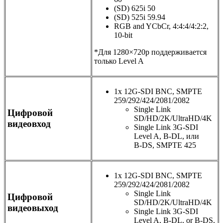
(SD) 625i 50
(SD) 525i 59.94
RGB and YCbCr
,
4:4:4/4:2:2
,
10-bit
*Для 1280×720p поддерживается
только Level A
1x 12G-SDI BNC
,
SMPTE
259/292/424/2081/2082
Single Link
Цифровой
SD/HD/2K/UltraHD/4K
видеовход
Single Link 3G-SDI
Level A
,
B-DL
, или
B-DS
, SMPTE 425
1x 12G-SDI BNC
,
SMPTE
259/292/424/2081/2082
Single Link
Цифровой
SD/HD/2K/UltraHD/4K
видеовыход
Single Link 3G-SDI
Level A
,
B-DL
,
or B-DS
,