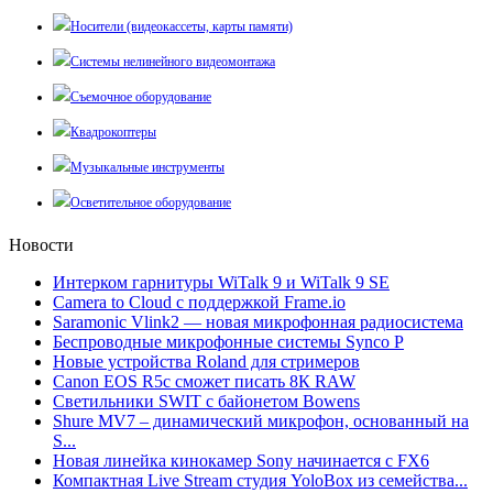
Носители (видеокассеты, карты памяти)
Системы нелинейного видеомонтажа
Съемочное оборудование
Квадрокоптеры
Музыкальные инструменты
Осветительное оборудование
Новости
Интерком гарнитуры WiTalk 9 и WiTalk 9 SE
Camera to Cloud с поддержкой Frame.io
Saramonic Vlink2 — новая микрофонная радиосистема
Беспроводные микрофонные системы Synco P
Новые устройства Roland для стримеров
Canon EOS R5c сможет писать 8К RAW
Светильники SWIT с байонетом Bowens
Shure MV7 – динамический микрофон, основанный на
S...
Новая линейка кинокамер Sony начинается с FX6
Компактная Live Stream студия YoloBox из семейства...