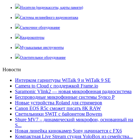
Носители (видеокассеты, карты памяти)
Системы нелинейного видеомонтажа
Съемочное оборудование
Квадрокоптеры
Музыкальные инструменты
Осветительное оборудование
Новости
Интерком гарнитуры WiTalk 9 и WiTalk 9 SE
Camera to Cloud с поддержкой Frame.io
Saramonic Vlink2 — новая микрофонная радиосистема
Беспроводные микрофонные системы Synco P
Новые устройства Roland для стримеров
Canon EOS R5c сможет писать 8К RAW
Светильники SWIT с байонетом Bowens
Shure MV7 – динамический микрофон, основанный на
S...
Новая линейка кинокамер Sony начинается с FX6
Компактная Live Stream студия YoloBox из семейства...