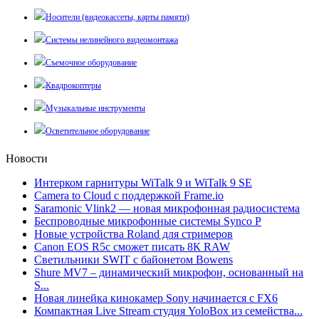
Носители (видеокассеты, карты памяти)
Системы нелинейного видеомонтажа
Съемочное оборудование
Квадрокоптеры
Музыкальные инструменты
Осветительное оборудование
Новости
Интерком гарнитуры WiTalk 9 и WiTalk 9 SE
Camera to Cloud с поддержкой Frame.io
Saramonic Vlink2 — новая микрофонная радиосистема
Беспроводные микрофонные системы Synco P
Новые устройства Roland для стримеров
Canon EOS R5c сможет писать 8К RAW
Светильники SWIT с байонетом Bowens
Shure MV7 – динамический микрофон, основанный на
S...
Новая линейка кинокамер Sony начинается с FX6
Компактная Live Stream студия YoloBox из семейства...