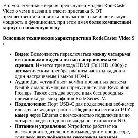
Это «облегченная» версия предыдущей модели RodeCaster
Video о чем в названии гласит приставка S. ОТ
предшественника новинка получает всю вычислительную
мощность и функционал, при этом имея
более компактный
корпус
и
сниженную цену
.
Основные технические характеристики RodeCaster Video S
:
Видео
: Возможность переключаться
между четырьмя
источниками видео
и
пятью настраиваемыми
сценами
. Имеется три входа HDMI (Full HD 1080p) с
автоматическим преобразованием частоты кадров и
один настраиваемый выход HDMI.
Аудио
: Два «студийных» комбинированных разъема
Neutrik с малошумящими предусилителями Revolution
Preamps. Также есть два встроенных беспроводных
приемника для микрофонов Rode Series IV.
Подключение
: Порт USB-C для подключения веб-камер
или других аудиоустройств.
Поддержка сетевых PTZ-
камер
через Ethernet с возможностью подключения до
четырех входов и одного выхода по технологии NDI.
Питание и управление
: Устройство работает на
высокопроизводительном восьмиядерном процессоре,
оснащено
двухдюймовым сенсорным экраном