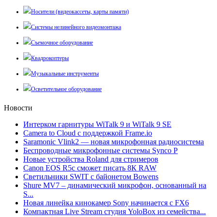
Носители (видеокассеты, карты памяти)
Системы нелинейного видеомонтажа
Съемочное оборудование
Квадрокоптеры
Музыкальные инструменты
Осветительное оборудование
Новости
Интерком гарнитуры WiTalk 9 и WiTalk 9 SE
Camera to Cloud с поддержкой Frame.io
Saramonic Vlink2 — новая микрофонная радиосистема
Беспроводные микрофонные системы Synco P
Новые устройства Roland для стримеров
Canon EOS R5c сможет писать 8К RAW
Светильники SWIT с байонетом Bowens
Shure MV7 – динамический микрофон, основанный на
S...
Новая линейка кинокамер Sony начинается с FX6
Компактная Live Stream студия YoloBox из семейства...