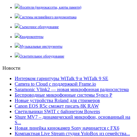
Носители (видеокассеты, карты памяти)
Системы нелинейного видеомонтажа
Съемочное оборудование
Квадрокоптеры
Музыкальные инструменты
Осветительное оборудование
Новости
Интерком гарнитуры WiTalk 9 и WiTalk 9 SE
Camera to Cloud с поддержкой Frame.io
Saramonic Vlink2 — новая микрофонная радиосистема
Беспроводные микрофонные системы Synco P
Новые устройства Roland для стримеров
Canon EOS R5c сможет писать 8К RAW
Светильники SWIT с байонетом Bowens
Shure MV7 – динамический микрофон, основанный на
S...
Новая линейка кинокамер Sony начинается с FX6
Компактная Live Stream студия YoloBox из семейства...