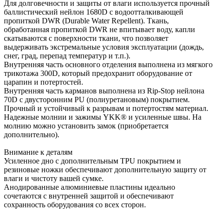
Для долговечности и защиты от влаги используется прочный
баллистический нейлон 1680D с водоотталкивающей
пропиткой DWR (Durable Water Repellent). Ткань,
обработанная пропиткой DWR не впитывает воду, капли
скатываются с поверхности ткани, что позволяет
выдерживать экстремальные условия эксплуатации (дождь,
снег, град, перепад температур и т.п.).
Внутренняя часть основного отделения выполнена из мягкого
трикотажа 300D, который предохранит оборудование от
царапин и потертостей.
Внутренняя часть карманов выполнена из Rip-Stop нейлона
70D с двусторонним PU (полиуретановым) покрытием.
Прочный и устойчивый к разрывам и потертостям материал.
Надежные молнии и зажимы YKK® и усиленные швы. На
молнию можно установить замок (приобретается
дополнительно).
Внимание к деталям
Усиленное дно с дополнительным TPU покрытием и
резиновые ножки обеспечивают дополнительную защиту от
влаги и чистоту вашей сумке.
Анодированные алюминиевые пластины идеально
сочетаются с внутренней защитой и обеспечивают
сохранность оборудования со всех сторон.