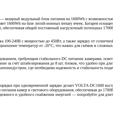
— мощный модульный блок питания на 1600Wh с возможностью 
ляет 1600Wh на базе литий-ионных ternary ячеек. Батарея осна
т, обеспечивая общий постоянный нагрузочный потенциал 1700В
а 100-240В с мощностью до 450Вт, а также зарядку от солнечной
диапазоне температур от -20°С, что важно для съёмок в сложных
дованием, требующим стабильного DC питания: камерами, освет
ание за счёт штабелирования до 8 шт. блоков, что удобно при 
 киноиндустрии, где необходима надежность и стабильность под
разрядки при одновременной зарядке делает VOLTA-DC1600 востр
питания камер и светового оборудования, обеспечивая до 1700В
адежного и удобного снабжения энергией — попробуйте для длит