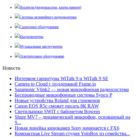
Носители (видеокассеты, карты памяти)
Системы нелинейного видеомонтажа
Съемочное оборудование
Квадрокоптеры
Музыкальные инструменты
Осветительное оборудование
Новости
Интерком гарнитуры WiTalk 9 и WiTalk 9 SE
Camera to Cloud с поддержкой Frame.io
Saramonic Vlink2 — новая микрофонная радиосистема
Беспроводные микрофонные системы Synco P
Новые устройства Roland для стримеров
Canon EOS R5c сможет писать 8К RAW
Светильники SWIT с байонетом Bowens
Shure MV7 – динамический микрофон, основанный на
S...
Новая линейка кинокамер Sony начинается с FX6
Компактная Live Stream студия YoloBox из семейства...