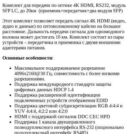
Комплект для передачи по оптике 4K HDMI, RS232, модуль
SFP LC, до 20км (приемник+передатчик+два модуля SFP)
Этот комплект позволяет передать сигнал 4K HDMI (видео,
аудио и данные) по оптоволоконному кабелю на большое
расстояние. Дальность передачи сигнала для одномодового
волокна может достигать 10 км. Комплект состоит из пары
устройств – передатчика и приемника с двумя внешними
адаптерами питания.
Основные особенности
:
Максимальное поддерживаемое разрешение
4096х2160@30 Гц, совместимость с более низкими
разрешениями.
Поддержка международного стандарта защиты
цифровых данных HDCP 1.4
Поддержка расширенной идентификации
подключенных устройств отображения EDID
Поддержка цветовой субдискретизации RGB 4:4:4 и
YUV 4:4:4, 4:2:2 или 4:2:0
HDMI с поддержкой сигналов DDC CEC HPD
Поддержка 1 канала двунаправленного
полнодуплексного интерфейса RS-232 (опционально
полудуплексный интерфейс RS485)