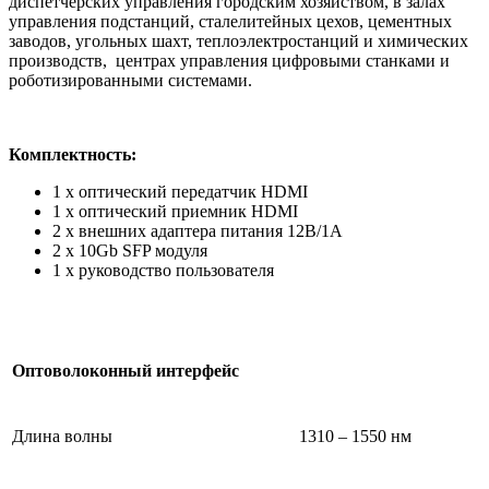
диспетчерских управления городским хозяйством, в залах
управления подстанций, сталелитейных цехов, цементных
заводов, угольных шахт, теплоэлектростанций и химических
производств, центрах управления цифровыми станками и
роботизированными системами.
Комплектность:
1 x оптический передатчик HDMI
1 x оптический приемник HDMI
2 x внешних адаптера питания 12В/1А
2 x 10Gb SFP модуля
1 x руководство пользователя
Оптоволоконный интерфейс
Длина волны
1310 – 1550 нм