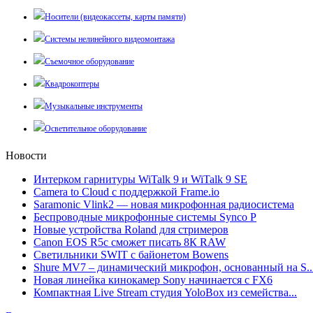
Носители (видеокассеты, карты памяти)
Системы нелинейного видеомонтажа
Съемочное оборудование
Квадрокоптеры
Музыкальные инструменты
Осветительное оборудование
Новости
Интерком гарнитуры WiTalk 9 и WiTalk 9 SE
Camera to Cloud с поддержкой Frame.io
Saramonic Vlink2 — новая микрофонная радиосистема
Беспроводные микрофонные системы Synco P
Новые устройства Roland для стримеров
Canon EOS R5c сможет писать 8К RAW
Светильники SWIT с байонетом Bowens
Shure MV7 – динамический микрофон, основанный на S..
Новая линейка кинокамер Sony начинается с FX6
Компактная Live Stream студия YoloBox из семейства...