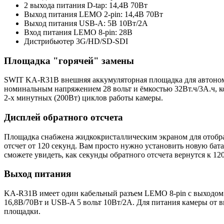
2 выхода питания D-tap: 14,4В 70Вт
Выход питания LEMO 2-pin: 14,4В 70Вт
Выход питания USB-A: 5В 10Вт/2А
Вход питания LEMO 8-pin: 28В
Дистрибьютер 3G/HD/SD-SDI
Площадка "горячей" замены
SWIT KA-R31B внешняя аккумуляторная площадка для автоном
номинальным напряжением 28 вольт и ёмкостью 32Вт.ч/3А.ч, к
2-х минутных (200Вт) циклов работы камеры.
Дисплей обратного отсчета
Площадка снабжена жидкокристаллическим экраном для отображе
отсчет от 120 секунд. Вам просто нужно установить новую бат
сможете увидеть, как секунды обратного отсчета вернутся к 12
Выход питания
KA-R31B имеет один кабельный разъем LEMO 8-pin с выходом 
16,8В/70Вт и USB-A 5 вольт 10Вт/2А. Для питания камеры от 
площадки.