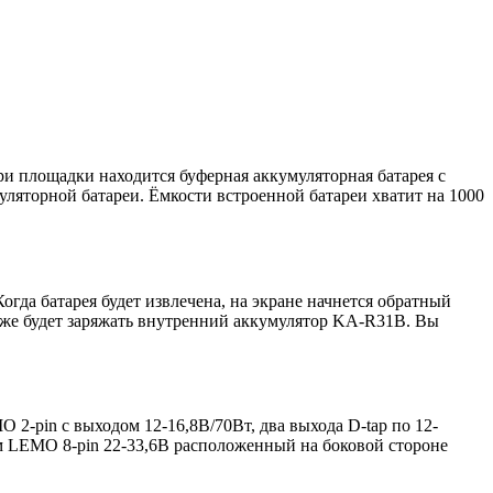
площадки находится буферная аккумуляторная батарея с
ляторной батареи. Ёмкости встроенной батареи хватит на 1000
гда батарея будет извлечена, на экране начнется обратный
акже будет заряжать внутренний аккумулятор KA-R31B. Вы
-pin с выходом 12-16,8В/70Вт, два выхода D-tap по 12-
ем LEMO 8-pin 22-33,6В расположенный на боковой стороне