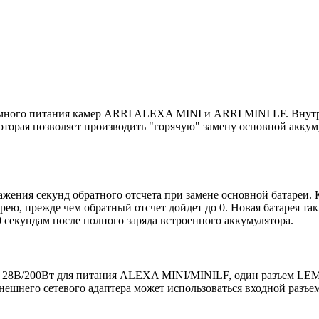
ного питания камер ARRI ALEXA MINI и ARRI MINI LF. Внутри 
оторая позволяет производить "горячую" замену основной аккуму
ния секунд обратного отсчета при замене основной батареи. Ко
арею, прежде чем обратный отсчет дойдет до 0. Новая батарея т
0 секундам после полного заряда встроенного аккумулятора.
28В/200Вт для питания ALEXA MINI/MINILF, один разъем LEMO 2
внешнего сетевого адаптера может использоваться входной разъ