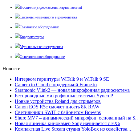
Носители (видеокассеты, карты памяти)
Системы нелинейного видеомонтажа
Съемочное оборудование
Квадрокоптеры
Музыкальные инструменты
Осветительное оборудование
Новости
Интерком гарнитуры WiTalk 9 и WiTalk 9 SE
Camera to Cloud с поддержкой Frame.io
Saramonic Vlink2 — новая микрофонная радиосистема
Беспроводные микрофонные системы Synco P
Новые устройства Roland для стримеров
Canon EOS R5c сможет писать 8К RAW
Светильники SWIT с байонетом Bowens
Shure MV7 – динамический микрофон, основанный на S..
Новая линейка кинокамер Sony начинается с FX6
Компактная Live Stream студия YoloBox из семейства...