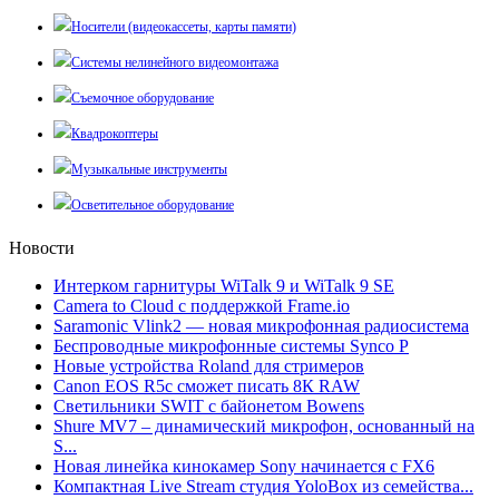
Носители (видеокассеты, карты памяти)
Системы нелинейного видеомонтажа
Съемочное оборудование
Квадрокоптеры
Музыкальные инструменты
Осветительное оборудование
Новости
Интерком гарнитуры WiTalk 9 и WiTalk 9 SE
Camera to Cloud с поддержкой Frame.io
Saramonic Vlink2 — новая микрофонная радиосистема
Беспроводные микрофонные системы Synco P
Новые устройства Roland для стримеров
Canon EOS R5c сможет писать 8К RAW
Светильники SWIT с байонетом Bowens
Shure MV7 – динамический микрофон, основанный на
S...
Новая линейка кинокамер Sony начинается с FX6
Компактная Live Stream студия YoloBox из семейства...