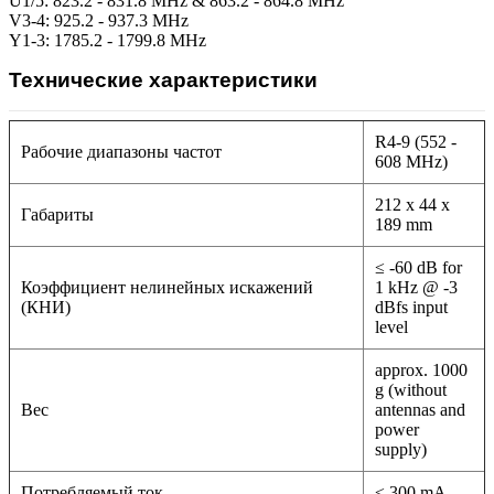
U1/5: 823.2 - 831.8 MHz & 863.2 - 864.8 MHz
V3-4: 925.2 - 937.3 MHz
Y1-3: 1785.2 - 1799.8 MHz
Технические характеристики
R4-9 (552 -
Рабочие диапазоны частот
608 MHz)
212 x 44 x
Габариты
189 mm
≤ -60 dB for
Коэффициент нелинейных искажений
1 kHz @ -3
(КНИ)
dBfs input
level
approx. 1000
g (without
Вес
antennas and
power
supply)
Потребляемый ток
≤ 300 mA