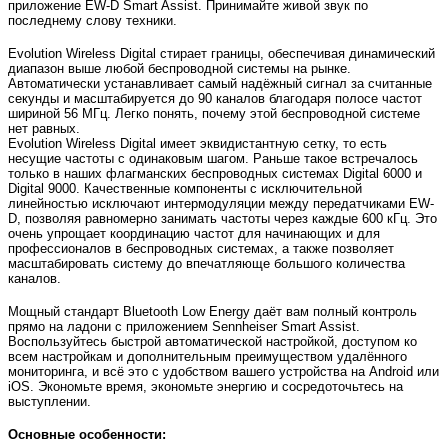
приложение EW-D Smart Assist. Принимайте живой звук по
последнему слову техники.
Evolution Wireless Digital стирает границы, обеспечивая динамический
диапазон выше любой беспроводной системы на рынке.
Автоматически устанавливает самый надёжный сигнал за считанные
секунды и масштабируется до 90 каналов благодаря полосе частот
шириной 56 МГц. Легко понять, почему этой беспроводной системе
нет равных.
Evolution Wireless Digital имеет эквидистантную сетку, то есть
несущие частоты с одинаковым шагом. Раньше такое встречалось
только в наших флагманских беспроводных системах Digital 6000 и
Digital 9000. Качественные компоненты с исключительной
линейностью исключают интермодуляции между передатчиками EW-
D, позволяя равномерно занимать частоты через каждые 600 кГц. Это
очень упрощает координацию частот для начинающих и для
профессионалов в беспроводных системах, а также позволяет
масштабировать систему до впечатляюще большого количества
каналов.
Мощный стандарт Bluetooth Low Energy даёт вам полный контроль
прямо на ладони с приложением Sennheiser Smart Assist.
Воспользуйтесь быстрой автоматической настройкой, доступом ко
всем настройкам и дополнительным преимуществом удалённого
мониторинга, и всё это с удобством вашего устройства на Android или
iOS. Экономьте время, экономьте энергию и сосредоточьтесь на
выступлении.
Основные особенности: