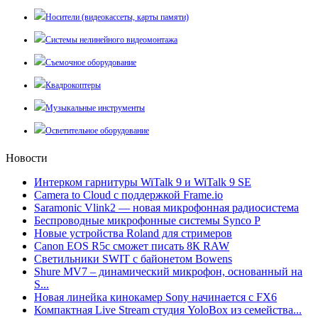
Носители (видеокассеты, карты памяти)
Системы нелинейного видеомонтажа
Съемочное оборудование
Квадрокоптеры
Музыкальные инструменты
Осветительное оборудование
Новости
Интерком гарнитуры WiTalk 9 и WiTalk 9 SE
Camera to Cloud с поддержкой Frame.io
Saramonic Vlink2 — новая микрофонная радиосистема
Беспроводные микрофонные системы Synco P
Новые устройства Roland для стримеров
Canon EOS R5c сможет писать 8К RAW
Светильники SWIT с байонетом Bowens
Shure MV7 – динамический микрофон, основанный на
S...
Новая линейка кинокамер Sony начинается с FX6
Компактная Live Stream студия YoloBox из семейства...