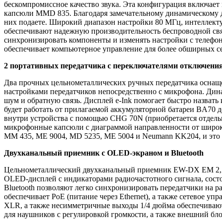
бескомпромиссное качество звука.
Эта конфигурация включает 
капсюли MMD 835.
Благодаря замечательному динамическому 
них подаете.
Широкий диапазон настройки 80 МГц, интеллектуа
обеспечивают надежную производительность беспроводной свя
синхронизировать компоненты и изменять настройки с телефона 
обеспечивает компьютерное управление для более обширных се
2 портативных передатчика с переключателями отключения
Два прочных цельнометаллических ручных передатчика оснащ
настройками передатчиков непосредственно с микрофона.
Дина
шум и обратную связь.
Дисплей e-Ink помогает быстро назвать
будет работать от прилагаемой аккумуляторной батареи BA70 до
внутри устройства с помощью CHG 70N (приобретается отдель
микрофонные капсюли с диаграммой направленности от широ
MM 435,
ME 9004, MD 5235, ME 5004 и Neumann KK204, и это 
Двухканальный приемник с OLED-экраном и Bluetooth
Цельнометаллический двухканальный приемник EW-DX EM 2, з
OLED-дисплей с индикаторами радиочастотного сигнала, состо
Bluetooth позволяют легко синхронизировать передатчики на р
обеспечивает PoE (питание через Ethernet), а также сетевое уп
XLR, а также несимметричные выходы 1/4 дюйма обеспечивают
для наушников с регулировкой громкости, а также внешний бло