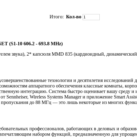
Итого:
Кол-во
 SET
(S1-10 606.2 - 693.8 MHz)
лем звука), 2* капсюля MMD 835 (кардиоидный, динамический)
усовершенствованные технологии и десятилетия исследований 
озможностям аппаратного обеспечения классные комнаты, корп
тственную интеграцию.
Система быстро оценивает вашу среду и 
 от Sennheiser, Wireless Systems Manager и приложение Smart Ass
оса пропускания до 88 МГц — это лишь некоторые из многих фу
ебовательных профессионалов, работающих в деловых и образова
впечатляющим набором функций, предназначенную для упрощен