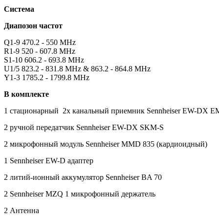
Система
Диапозон частот
Q1-9 470.2 - 550 MHz
R1-9 520 - 607.8 MHz
S1-10 606.2 - 693.8 MHz
U1/5 823.2 - 831.8 MHz & 863.2 - 864.8 MHz
Y1-3 1785.2 - 1799.8 MHz
В комплекте
1 стационарный 2х канальный приемник Sennheiser EW-DX E
2 ручной передатчик Sennheiser EW-DX SKM-S
2 микрофонный модуль Sennheiser MMD 835 (кардиоидный)
1
Sennheiser
EW-D адаптер
2 литий-ионный аккумулятор
Sennheiser
BA 70
2
Sennheiser
MZQ 1 микрофонный держатель
2 Антенна