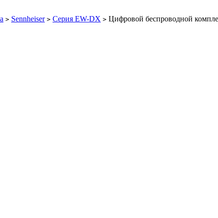
а
Sennheiser
Серия EW-DX
Цифровой беспроводной комплек
>
>
>