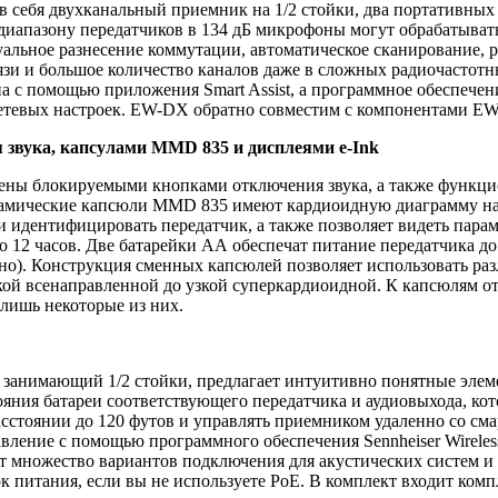
в себя двухканальный приемник на 1/2 стойки, два портативны
диапазону передатчиков в 134 дБ микрофоны могут обрабатывать
льное разнесение коммутации, автоматическое сканирование, ра
зи и большое количество каналов даже в сложных радиочастотн
с помощью приложения Smart Assist, а программное обеспечение S
тевых настроек.
EW-DX обратно совместим с компонентами EW
 звука, капсулами MMD 835 и дисплеями e-Ink
ены блокируемыми кнопками отключения звука, а также функци
мические капсюли MMD 835 имеют кардиоидную диаграмму нап
 и идентифицировать передатчик, а также позволяет видеть пара
 12 часов.
Две батарейки АА обеспечат питание передатчика до 
но).
Конструкция сменных капсюлей позволяет использовать ра
кой всенаправленной до узкой суперкардиоидной. К капсюлям
лишь некоторые из них.
анимающий 1/2 стойки, предлагает интуитивно понятные элеме
яния батареи соответствующего передатчика и аудиовыхода, кот
асстоянии до 120 футов и управлять приемником удаленно со см
равление с помощью программного обеспечения Sennheiser Wireless
 множество вариантов подключения для акустических систем и
к питания, если вы не используете PoE.
В комплект входит компл