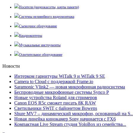
Носители (видеокассеты, карты памяти)
Системы нелинейного видеомонтажа
Съемочное оборудование
Квадрокоптеры
Музыкальные инструменты
Осветительное оборудование
Новости
Интерком гарнитуры WiTalk 9 и WiTalk 9 SE
Camera to Cloud с поддержкой Frame.io
Saramonic Vlink2 — новая микрофонная радиосистема
Беспроводные микрофонные системы Synco P
Новые устройства Roland для стримеров
Canon EOS R5c сможет писать 8К RAW
Светильники SWIT с байонетом Bowens
Shure MV7 – динамический микрофон, основанный на S..
Новая линейка кинокамер Sony начинается с FX6
Компактная Live Stream студия YoloBox из семейства...