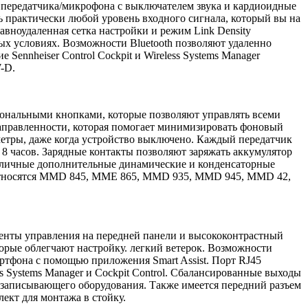
х передатчика/микрофона с выключателем звука и кардиоидные
 практически любой уровень входного сигнала, который вы на
вноудаленная сетка настройки и режим Link Density
ых условиях.
Возможности Bluetooth позволяют удаленно
ennheiser Control Cockpit и Wireless Systems Manager
-D.
ональными кнопками, которые позволяют управлять всеми
равленности, которая помогает минимизировать фоновый
метры, даже когда устройство выключено.
Каждый передатчик
8 часов.
Зарядные контакты позволяют заряжать аккумулятор
зличные дополнительные динамические и конденсаторные
 относятся MMD 845, MME 865, MMD 935, MMD 945, MMD 42,
нты управления на передней панели и высококонтрастный
орые облегчают настройку.
легкий ветерок.
Возможности
артфона с помощью приложения Smart Assist.
Порт RJ45
 Systems Manager и Cockpit Control.
Сбалансированные выходы
 записывающего оборудования. Также имеется передний разъем
ект для монтажа в стойку.