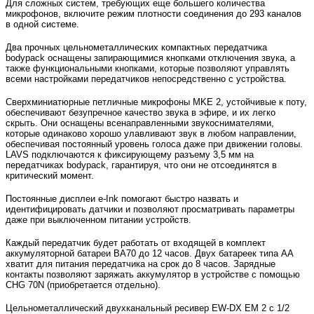
Для сложных систем, требующих еще большего количества
микрофонов, включите режим плотности соединения до 293 каналов
в одной системе.
Два прочных цельнометаллических компактных передатчика
bodypack оснащены запирающимися кнопками отключения звука, а
также функциональными кнопками, которые позволяют управлять
всеми настройками передатчиков непосредственно с устройства.
Сверхминиатюрные петличные микрофоны MKE 2, устойчивые к поту,
обеспечивают безупречное качество звука в эфире, и их легко
скрыть. Они оснащены всенаправленными звукоснимателями,
которые одинаково хорошо улавливают звук в любом направлении,
обеспечивая постоянный уровень голоса даже при движении головы.
LAVS подключаются к фиксирующему разъему 3,5 мм на
передатчиках bodypack, гарантируя, что они не отсоединятся в
критический момент.
Постоянные дисплеи e-Ink помогают быстро назвать и
идентифицировать датчики и позволяют просматривать параметры
даже при выключенном питании устройств.
Каждый передатчик будет работать от входящей в комплект
аккумуляторной батареи BA70 до 12 часов. Двух батареек типа АА
хватит для питания передатчика на срок до 8 часов. Зарядные
контакты позволяют заряжать аккумулятор в устройстве с помощью
CHG 70N (приобретается отдельно).
Цельнометаллический двухканальный ресивер EW-DX EM 2 с 1/2