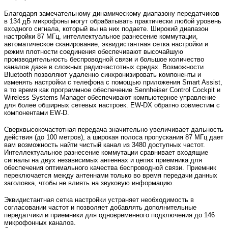
Благодаря замечательному динамическому диапазону передатчиков
в 134 дБ микрофоны могут обрабатывать практически любой уровень
входного сигнала, который вы на них подаете. Широкий диапазон
настройки 87 МГц, интеллектуальное разнесение коммутации,
автоматическое сканирование, эквидистантная сетка настройки и
режим плотности соединения обеспечивают высочайшую
производительность беспроводной связи и большое количество
каналов даже в сложных радиочастотных средах. Возможности
Bluetooth позволяют удаленно синхронизировать компоненты и
изменять настройки с телефона с помощью приложения Smart Assist,
в то время как программное обеспечение Sennheiser Control Cockpit и
Wireless Systems Manager обеспечивают компьютерное управление
для более обширных сетевых настроек. EW-DX обратно совместим с
компонентами EW-D.
Сверхвысокочастотная передача значительно увеличивает дальность
действия (до 100 метров), а широкая полоса пропускания 87 МГц дает
вам возможность найти чистый канал из 3480 доступных частот.
Интеллектуальное разнесение коммутации сравнивает входящие
сигналы на двух независимых антеннах и цепях приемника для
обеспечения оптимального качества беспроводной связи. Приемник
переключается между антеннами только во время передачи данных
заголовка, чтобы не влиять на звуковую информацию.
Эквидистантная сетка настройки устраняет необходимость в
согласовании частот и позволяет добавлять дополнительные
передатчики и приемники для одновременного подключения до 146
микрофонных каналов.