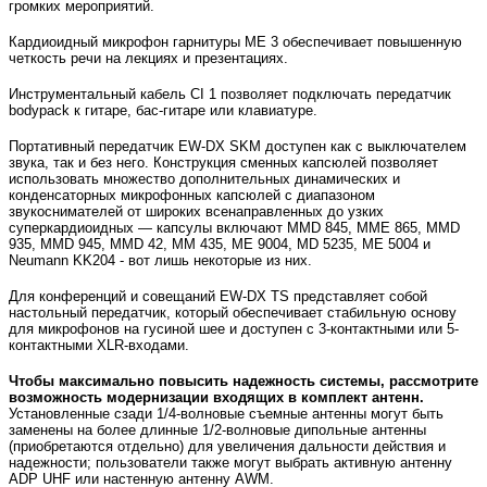
громких мероприятий.
Кардиоидный микрофон гарнитуры ME 3 обеспечивает повышенную
четкость речи на лекциях и презентациях.
Инструментальный кабель CI 1 позволяет подключать передатчик
bodypack к гитаре, бас-гитаре или клавиатуре.
Портативный передатчик EW-DX SKM доступен как с выключателем
звука, так и без него. Конструкция сменных капсюлей позволяет
использовать множество дополнительных динамических и
конденсаторных микрофонных капсюлей с диапазоном
звукоснимателей от широких всенаправленных до узких
суперкардиоидных — капсулы включают MMD 845, MME 865, MMD
935, MMD 945, MMD 42, MM 435, ME 9004, MD 5235, ME 5004 и
Neumann KK204 - вот лишь некоторые из них.
Для конференций и совещаний EW-DX TS представляет собой
настольный передатчик, который обеспечивает стабильную основу
для микрофонов на гусиной шее и доступен с 3-контактными или 5-
контактными XLR-входами.
Чтобы максимально повысить надежность системы, рассмотрите
возможность модернизации входящих в комплект антенн.
Установленные сзади 1/4-волновые съемные антенны могут быть
заменены на более длинные 1/2-волновые дипольные антенны
(приобретаются отдельно) для увеличения дальности действия и
надежности; пользователи также могут выбрать активную антенну
ADP UHF или настенную антенну AWM.