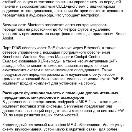
стойкой оснащен интуитивно понятным управлением на передней
панели и высококонтрастным OLED-дисплеем с индикаторами
радиочастотного диапазона, состояния батареи соответствующего
передатчика и аудиовыхода, что упрощает настройку.
Возможности Bluetooth позволяют легко синхронизировать
передатчики на расстоянии до 40 метров футов и удаленно
управлять приемником со смартфона с помощью приложения Smart
Assist.
Порт RJ45 обеспечивает PoE (питание через Ethernet), а также
сетевое управление с помощью программного обеспечения
Sennheiser Wireless Systems Manager и Cockpit Control.
Сбалансированные XLR-выходы, а также несимметричные 1/4"-
выходы обеспечивают множество вариантов подключения
акустических систем и записывающего оборудования. Также
предусмотрен передний разъем для наушников с регулятором
громкости и внешний блок питания, если вы не используете PoE. В
комплект входит комплект для установки на стойку.
Расширьте функциональность с помощью дополнительных
передатчиков, микрофонов и аксессуаров
В дополнение к передатчикам bodypack и MKE 2 lav, входящим в
комплект поставки этой системы, Sennheiser предлагает ряд
дополнительных опций передатчика и микрофона для системы EW-
DX по мере развития ваших потребностей.
Кардиоидный петличный микрофон ME 4 обеспечивает более узкую
схему звукоснимания, устойчивую к обратной связи, для более