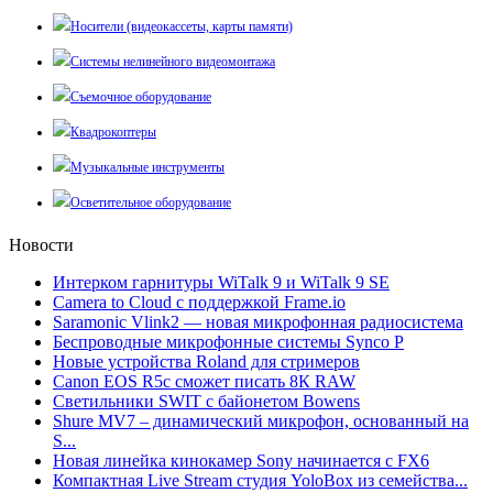
Носители (видеокассеты, карты памяти)
Системы нелинейного видеомонтажа
Съемочное оборудование
Квадрокоптеры
Музыкальные инструменты
Осветительное оборудование
Новости
Интерком гарнитуры WiTalk 9 и WiTalk 9 SE
Camera to Cloud с поддержкой Frame.io
Saramonic Vlink2 — новая микрофонная радиосистема
Беспроводные микрофонные системы Synco P
Новые устройства Roland для стримеров
Canon EOS R5c сможет писать 8К RAW
Светильники SWIT с байонетом Bowens
Shure MV7 – динамический микрофон, основанный на
S...
Новая линейка кинокамер Sony начинается с FX6
Компактная Live Stream студия YoloBox из семейства...