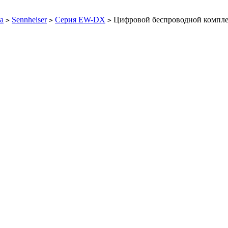
а
Sennheiser
Серия EW-DX
Цифровой беспроводной комплек
>
>
>