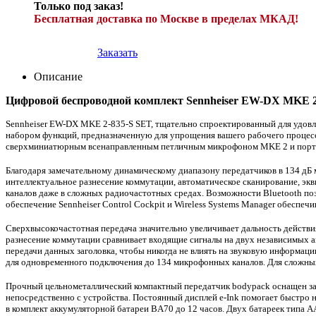
Только под заказ!
Бесплатная доставка по Москве в пределах МКАД!
Заказать
Описание
Цифровой беспроводной комплект Sennheiser EW-DX MKE 2
Sennheiser EW-DX MKE 2-835-S SET, тщательно спроектированный для удов
набором функций, предназначенную для упрощения вашего рабочего процесса
сверхминиатюрным всенаправленным петличным микрофоном MKE 2 и порта
Благодаря замечательному динамическому диапазону передатчиков в 134 дБ
интеллектуальное разнесение коммутации, автоматическое сканирование, э
каналов даже в сложных радиочастотных средах. Возможности Bluetooth поз
обеспечение Sennheiser Control Cockpit и Wireless Systems Manager обесп
Сверхвысокочастотная передача значительно увеличивает дальность действия
разнесение коммутации сравнивает входящие сигналы на двух независимых а
передачи данных заголовка, чтобы никогда не влиять на звуковую информац
для одновременного подключения до 134 микрофонных каналов. Для сложных
Прочный цельнометаллический компактный передатчик bodypack оснащен за
непосредственно с устройства. Постоянный дисплей e-Ink помогает быстро 
в комплект аккумуляторной батареи BA70 до 12 часов. Двух батареек типа 