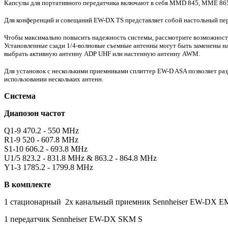
Капсулы для портативного передатчика включают в себя MMD 845, MME 86
Для конференций и совещаний EW-DX TS представляет собой настольный пер
Чтобы максимально повысить надежность системы, рассмотрите возможность
Установленные сзади 1/4-волновые съемные антенны могут быть заменены на
выбрать активную антенну ADP UHF или настенную антенну AWM.
Для установок с несколькими приемниками сплиттер EW-D ASA позволяет разд
использовании нескольких антенн.
Система
Диапозон частот
Q1-9 470.2 - 550 MHz
R1-9 520 - 607.8 MHz
S1-10 606.2 - 693.8 MHz
U1/5 823.2 - 831.8 MHz & 863.2 - 864.8 MHz
Y1-3 1785.2 - 1799.8 MHz
В комплекте
1 стационарный 2х канальный приемник Sennheiser EW-DX E
1
передатчик Sennheiser
EW-DX SKM S