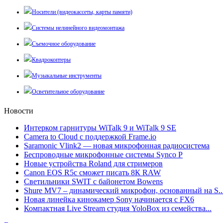
Носители (видеокассеты, карты памяти)
Системы нелинейного видеомонтажа
Съемочное оборудование
Квадрокоптеры
Музыкальные инструменты
Осветительное оборудование
Новости
Интерком гарнитуры WiTalk 9 и WiTalk 9 SE
Camera to Cloud с поддержкой Frame.io
Saramonic Vlink2 — новая микрофонная радиосистема
Беспроводные микрофонные системы Synco P
Новые устройства Roland для стримеров
Canon EOS R5c сможет писать 8К RAW
Светильники SWIT с байонетом Bowens
Shure MV7 – динамический микрофон, основанный на S..
Новая линейка кинокамер Sony начинается с FX6
Компактная Live Stream студия YoloBox из семейства...