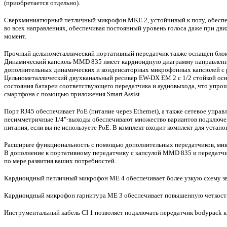
(приобретается отдельно).
Сверхминиатюрный петличный микрофон MKE 2, устойчивый к поту, обеспечив
во всех направлениях, обеспечивая постоянный уровень голоса даже при дв
момент.
Прочный цельнометаллический портативный передатчик также оснащен блок
Динамический капсюль MMD 835 имеет кардиоидную диаграмму направленнос
дополнительных динамических и конденсаторных микрофонных капсюлей с р
Цельнометаллический двухканальный ресивер EW-DX EM 2 с 1/2 стойкой ос
состояния батареи соответствующего передатчика и аудиовыхода, что упрощ
смартфона с помощью приложения Smart Assist.
Порт RJ45 обеспечивает PoE (питание через Ethernet), а также сетевое упр
несимметричные 1/4"-выходы обеспечивают множество вариантов подключени
питания, если вы не используете PoE. В комплект входит комплект для установ
Расширьте функциональность с помощью дополнительных передатчиков, мик
В дополнение к портативному передатчику с капсулой MMD 835 и передатчик
по мере развития ваших потребностей.
Кардиоидный петличный микрофон ME 4 обеспечивает более узкую схему зву
Кардиоидный микрофон гарнитура ME 3 обеспечивает повышенную четкость 
Инструментальный кабель CI 1 позволяет подключать передатчик bodypack к 