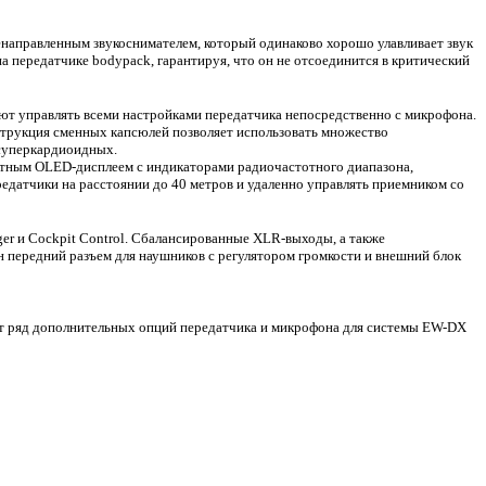
енаправленным звукоснимателем, который одинаково хорошо улавливает звук
 передатчике bodypack, гарантируя, что он не отсоединится в критический
т управлять всеми настройками передатчика непосредственно с микрофона.
трукция сменных капсюлей позволяет использовать множество
 суперкардиоидных.
стным OLED-дисплеем с индикаторами радиочастотного диапазона,
едатчики на расстоянии до 40 метров и удаленно управлять приемником со
ger и Cockpit Control. Сбалансированные XLR-выходы, а также
передний разъем для наушников с регулятором громкости и внешний блок
ает ряд дополнительных опций передатчика и микрофона для системы EW-DX