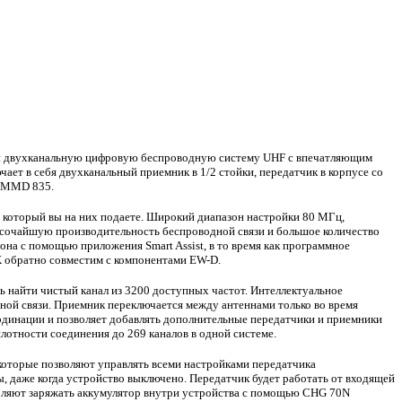
бой двухканальную цифровую беспроводную систему UHF с впечатляющим
ет в себя двухканальный приемник в 1/2 стойки, передатчик в корпусе со
й MMD 835.
 который вы на них подаете. Широкий диапазон настройки 80 МГц,
высочайшую производительность беспроводной связи и большое количество
на с помощью приложения Smart Assist, в то время как программное
X обратно совместим с компонентами EW-D.
ь найти чистый канал из 3200 доступных частот. Интеллектуальное
ной связи. Приемник переключается между антеннами только во время
ординации и позволяет добавлять дополнительные передатчики и приемники
отности соединения до 269 каналов в одной системе.
оторые позволяют управлять всеми настройками передатчика
, даже когда устройство выключено. Передатчик будет работать от входящей
зволяют заряжать аккумулятор внутри устройства с помощью CHG 70N