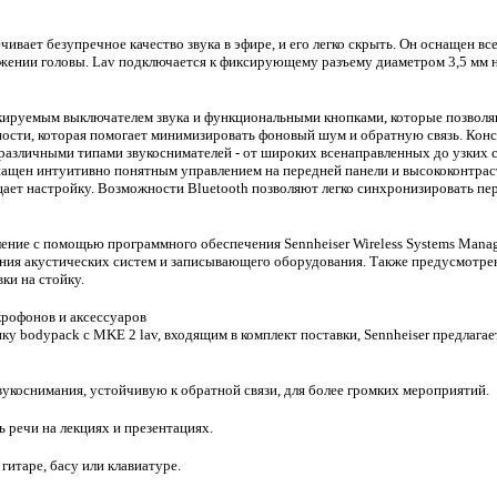
ает безупречное качество звука в эфире, и его легко скрыть. Он оснащен вс
ижении головы. Lav подключается к фиксирующему разъему диаметром 3,5 мм на
ируемым выключателем звука и функциональными кнопками, которые позволяю
ти, которая помогает минимизировать фоновый шум и обратную связь. Конс
азличными типами звукоснимателей - от широких всенаправленных до узких
нащен интуитивно понятным управлением на передней панели и высококонтра
ает настройку. Возможности Bluetooth позволяют легко синхронизировать пер
авление с помощью программного обеспечения Sennheiser Wireless Systems Mana
я акустических систем и записывающего оборудования. Также предусмотрен 
ки на стойку.
рофонов и аксессуаров
у bodypack с MKE 2 lav, входящим в комплект поставки, Sennheiser предлаг
коснимания, устойчивую к обратной связи, для более громких мероприятий.
речи на лекциях и презентациях.
гитаре, басу или клавиатуре.