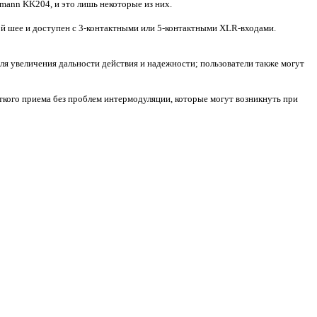
nn KK204, и это лишь некоторые из них.
й шее и доступен с 3-контактными или 5-контактными XLR-входами.
я увеличения дальности действия и надежности; пользователи также могут
еткого приема без проблем интермодуляции, которые могут возникнуть при