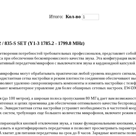
Итого:
Кол-во
 / 835-S SET
(Y1-3 1785.2 - 1799.8 MHz)
летворения потребностей требовательных профессионалов, представляет со
 при обеспечении бескомпромиссного качества звука. Эта конфигурация включа
тивный передатчик/микрофон с выключателем звука и кардиоидной капсуло
 микрофоны могут обрабатывать практически любой уровень входного сигнала,
квидистантная сетка настройки и режим плотности соединения обеспечивают 
воляют удаленно синхронизировать компоненты и изменять настройки с телефо
ечивают компьютерное управление для более обширных сетевых настроек. EW-D
 (до 100 метров), а широкая полоса пропускания 80 МГц дает вам возможност
нтеннах и цепях приемника для обеспечения оптимального качества беспровод
ию. Эквидистантная сетка настройки устраняет необходимость в частотной ко
 систем, требующих еще большего количества микрофонов, включите режим пл
пирающейся кнопкой отключения звука, а также функциональными кнопками, к
назвать и идентифицировать передатчики и позволяет просматривать параметры
АА хватит для питания передатчика на срок до 8 часов. Зарядные контакты по