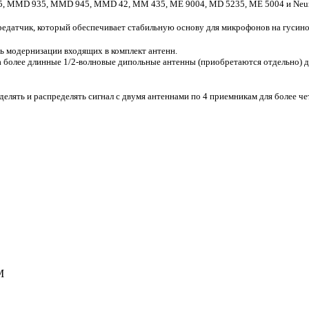
5, MMD 935, MMD 945, MMD 42, MM 435, ME 9004, MD 5235, ME 5004 и Neuma
едатчик, который обеспечивает стабильную основу для микрофонов на гусино
 модернизации входящих в комплект антенн.
 более длинные 1/2-волновые дипольные антенны (приобретаются отдельно) дл
елять и распределять сигнал с двумя антеннами по 4 приемникам для более ч
M