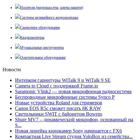
Носители (видеокассеты, карты памяти)
Системы нелинейного видеомонтажа
Съемочное оборудование
Квадрокоптеры
Музыкальные инструменты
Осветительное оборудование
Новости
Интерком гарнитуры WiTalk 9 и WiTalk 9 SE
Camera to Cloud с поддержкой Frame.io
Saramonic Vlink2 — новая микрофонная радиосистема
Беспроводные микрофонные системы Synco P
Новые устройства Roland для стримеров
Canon EOS R5c сможет писать 8К RAW
Светильники SWIT с байонетом Bowens
Shure MV7 – динамический микрофон, основанный на
S...
Новая линейка кинокамер Sony начинается с FX6
Компактная Live Stream студия YoloBox из семейства...