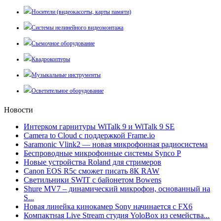
Носители (видеокассеты, карты памяти)
Системы нелинейного видеомонтажа
Съемочное оборудование
Квадрокоптеры
Музыкальные инструменты
Осветительное оборудование
Новости
Интерком гарнитуры WiTalk 9 и WiTalk 9 SE
Camera to Cloud с поддержкой Frame.io
Saramonic Vlink2 — новая микрофонная радиосистема
Беспроводные микрофонные системы Synco P
Новые устройства Roland для стримеров
Canon EOS R5c сможет писать 8К RAW
Светильники SWIT с байонетом Bowens
Shure MV7 – динамический микрофон, основанный на
S...
Новая линейка кинокамер Sony начинается с FX6
Компактная Live Stream студия YoloBox из семейства...