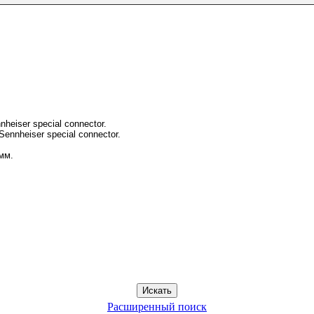
heiser special connector.
ennheiser special connector.
мм.
Расширенный поиск