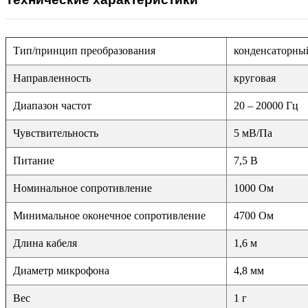
Тип/принцип преобразования
конденсаторны
Направленность
круговая
Диапазон частот
20 – 20000 Гц
Чувствительность
5 мВ/Па
Питание
7,5 В
Номинальное сопротивление
1000 Ом
Минимальное оконечное сопротивление
4700 Ом
Длина кабеля
1,6 м
Диаметр микрофона
4,8 мм
Вес
1 г