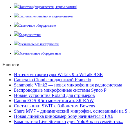
Носители (видеокассеты, карты памяти)
Системы нелинейного видеомонтажа
Съемочное оборудование
Квадрокоптеры
Музыкальные инструменты
Осветительное оборудование
Новости
Интерком гарнитуры WiTalk 9 и WiTalk 9 SE
Camera to Cloud с поддержкой Frame.io
Saramonic Vlink2 — новая микрофонная радиосистема
Беспроводные микрофонные системы Synco P
Новые устройства Roland для стримеров
Canon EOS R5c сможет писать 8К RAW
Светильники SWIT с байонетом Bowens
Shure MV7 – динамический микрофон, основанный на S..
Новая линейка кинокамер Sony начинается с FX6
Компактная Live Stream студия YoloBox из семейства...