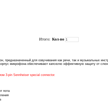
Итого:
Кол-во
, предназначенный для озвучивания как речи, так и музыкальных инст
й корпус микрофона обеспечивают капсюлю эффективную защиту от слю
 3-pin Sennheiser special connector.
т пота
вления
в