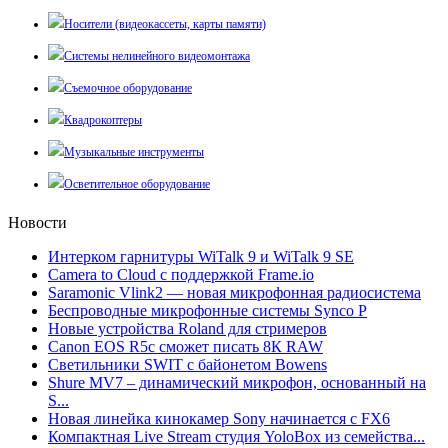
Носители (видеокассеты, карты памяти)
Системы нелинейного видеомонтажа
Съемочное оборудование
Квадрокоптеры
Музыкальные инструменты
Осветительное оборудование
Новости
Интерком гарнитуры WiTalk 9 и WiTalk 9 SE
Camera to Cloud с поддержкой Frame.io
Saramonic Vlink2 — новая микрофонная радиосистема
Беспроводные микрофонные системы Synco P
Новые устройства Roland для стримеров
Canon EOS R5c сможет писать 8К RAW
Светильники SWIT с байонетом Bowens
Shure MV7 – динамический микрофон, основанный на
S...
Новая линейка кинокамер Sony начинается с FX6
Компактная Live Stream студия YoloBox из семейства...