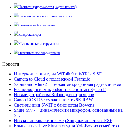
Носители (видеокассеты, карты памяти)
Системы нелинейного видеомонтажа
Съемочное оборудование
Квадрокоптеры
Музыкальные инструменты
Осветительное оборудование
Новости
Интерком гарнитуры WiTalk 9 и WiTalk 9 SE
Camera to Cloud с поддержкой Frame.io
Saramonic Vlink2 — новая микрофонная радиосистема
Беспроводные микрофонные системы Synco P
Новые устройства Roland для стримеров
Canon EOS R5c сможет писать 8К RAW
Светильники SWIT с байонетом Bowens
Shure MV7 – динамический микрофон, основанный на
S...
Новая линейка кинокамер Sony начинается с FX6
Компактная Live Stream студия YoloBox из семейства...