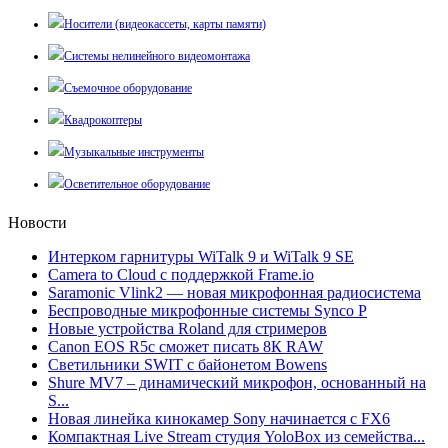
Носители (видеокассеты, карты памяти)
Системы нелинейного видеомонтажа
Съемочное оборудование
Квадрокоптеры
Музыкальные инструменты
Осветительное оборудование
Новости
Интерком гарнитуры WiTalk 9 и WiTalk 9 SE
Camera to Cloud с поддержкой Frame.io
Saramonic Vlink2 — новая микрофонная радиосистема
Беспроводные микрофонные системы Synco P
Новые устройства Roland для стримеров
Canon EOS R5c сможет писать 8К RAW
Светильники SWIT с байонетом Bowens
Shure MV7 – динамический микрофон, основанный на
S...
Новая линейка кинокамер Sony начинается с FX6
Компактная Live Stream студия YoloBox из семейства...