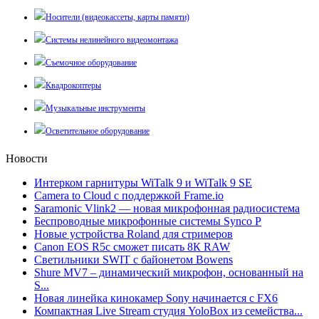
Носители (видеокассеты, карты памяти)
Системы нелинейного видеомонтажа
Съемочное оборудование
Квадрокоптеры
Музыкальные инструменты
Осветительное оборудование
Новости
Интерком гарнитуры WiTalk 9 и WiTalk 9 SE
Camera to Cloud с поддержкой Frame.io
Saramonic Vlink2 — новая микрофонная радиосистема
Беспроводные микрофонные системы Synco P
Новые устройства Roland для стримеров
Canon EOS R5c сможет писать 8К RAW
Светильники SWIT с байонетом Bowens
Shure MV7 – динамический микрофон, основанный на
S...
Новая линейка кинокамер Sony начинается с FX6
Компактная Live Stream студия YoloBox из семейства...