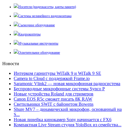
Носители (видеокассеты, карты памяти)
Системы нелинейного видеомонтажа
Съемочное оборудование
Квадрокоптеры
Музыкальные инструменты
Осветительное оборудование
Новости
Интерком гарнитуры WiTalk 9 и WiTalk 9 SE
Camera to Cloud с поддержкой Frame.io
Saramonic Vlink2 — новая микрофонная радиосистема
Беспроводные микрофонные системы Synco P
Новые устройства Roland для стримеров
Canon EOS R5c сможет писать 8К RAW
Светильники SWIT с байонетом Bowens
Shure MV7 – динамический микрофон, основанный на
S...
Новая линейка кинокамер Sony начинается с FX6
Компактная Live Stream студия YoloBox из семейства...