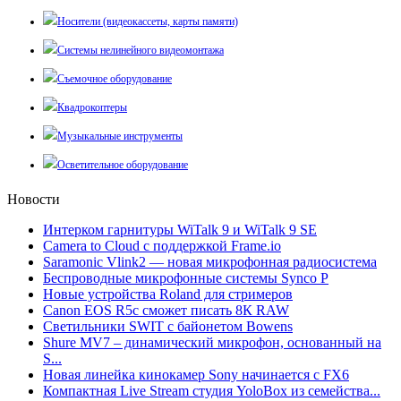
Носители (видеокассеты, карты памяти)
Системы нелинейного видеомонтажа
Съемочное оборудование
Квадрокоптеры
Музыкальные инструменты
Осветительное оборудование
Новости
Интерком гарнитуры WiTalk 9 и WiTalk 9 SE
Camera to Cloud с поддержкой Frame.io
Saramonic Vlink2 — новая микрофонная радиосистема
Беспроводные микрофонные системы Synco P
Новые устройства Roland для стримеров
Canon EOS R5c сможет писать 8К RAW
Светильники SWIT с байонетом Bowens
Shure MV7 – динамический микрофон, основанный на
S...
Новая линейка кинокамер Sony начинается с FX6
Компактная Live Stream студия YoloBox из семейства...