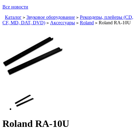
Все новости
Каталог
Звуковое оборудование
Рекордеры, плейеры (CD,
>
>
CF, MD, DAT, DVD)
Аксессуары
Roland
Roland RA-10U
>
>
>
Roland RA-10U