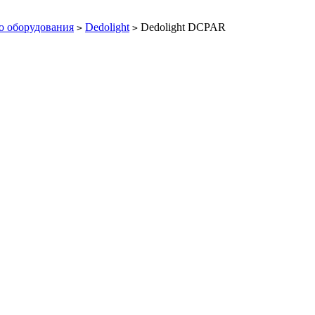
о оборудования
Dedolight
Dedolight DCPAR
>
>