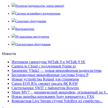
Носители (видеокассеты, карты памяти)
Системы нелинейного видеомонтажа
Съемочное оборудование
Квадрокоптеры
Музыкальные инструменты
Осветительное оборудование
Новости
Интерком гарнитуры WiTalk 9 и WiTalk 9 SE
Camera to Cloud с поддержкой Frame.io
Saramonic Vlink2 — новая микрофонная радиосистема
Беспроводные микрофонные системы Synco P
Новые устройства Roland для стримеров
Canon EOS R5c сможет писать 8К RAW
Светильники SWIT с байонетом Bowens
Shure MV7 – динамический микрофон, основанный на S..
Новая линейка кинокамер Sony начинается с FX6
Компактная Live Stream студия YoloBox из семейства...