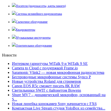
Носители (видеокассеты, карты памяти)
Системы нелинейного видеомонтажа
Съемочное оборудование
Квадрокоптеры
Музыкальные инструменты
Осветительное оборудование
Новости
Интерком гарнитуры WiTalk 9 и WiTalk 9 SE
Camera to Cloud с поддержкой Frame.io
Saramonic Vlink2 — новая микрофонная радиосистема
Беспроводные микрофонные системы Synco P
Новые устройства Roland для стримеров
Canon EOS R5c сможет писать 8К RAW
Светильники SWIT с байонетом Bowens
Shure MV7 – динамический микрофон, основанный на
S...
Новая линейка кинокамер Sony начинается с FX6
Компактная Live Stream студия YoloBox из семейства...