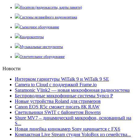
Носители (видеокассеты, карты памяти)
Системы нелинейного видеомонтажа
Съемочное оборудование
Квадрокоптеры
Музыкальные инструменты
Осветительное оборудование
Новости
Интерком гарнитуры WiTalk 9 и WiTalk 9 SE
Camera to Cloud с поддержкой Frame.io
Saramonic Vlink2 — новая микрофонная радиосистема
Беспроводные микрофонные системы Synco P
Новые устройства Roland для стримеров
Canon EOS R5c сможет писать 8К RAW
Светильники SWIT с байонетом Bowens
Shure MV7 – динамический микрофон, основанный на
S...
Новая линейка кинокамер Sony начинается с FX6
Компактная Live Stream студия YoloBox из семейства...