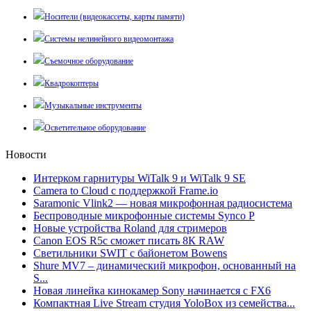
Носители (видеокассеты, карты памяти)
Системы нелинейного видеомонтажа
Съемочное оборудование
Квадрокоптеры
Музыкальные инструменты
Осветительное оборудование
Новости
Интерком гарнитуры WiTalk 9 и WiTalk 9 SE
Camera to Cloud с поддержкой Frame.io
Saramonic Vlink2 — новая микрофонная радиосистема
Беспроводные микрофонные системы Synco P
Новые устройства Roland для стримеров
Canon EOS R5c сможет писать 8К RAW
Светильники SWIT с байонетом Bowens
Shure MV7 – динамический микрофон, основанный на
S...
Новая линейка кинокамер Sony начинается с FX6
Компактная Live Stream студия YoloBox из семейства...