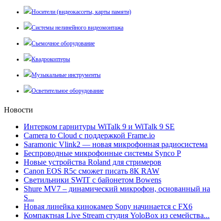
Носители (видеокассеты, карты памяти)
Системы нелинейного видеомонтажа
Съемочное оборудование
Квадрокоптеры
Музыкальные инструменты
Осветительное оборудование
Новости
Интерком гарнитуры WiTalk 9 и WiTalk 9 SE
Camera to Cloud с поддержкой Frame.io
Saramonic Vlink2 — новая микрофонная радиосистема
Беспроводные микрофонные системы Synco P
Новые устройства Roland для стримеров
Canon EOS R5c сможет писать 8К RAW
Светильники SWIT с байонетом Bowens
Shure MV7 – динамический микрофон, основанный на
S...
Новая линейка кинокамер Sony начинается с FX6
Компактная Live Stream студия YoloBox из семейства...